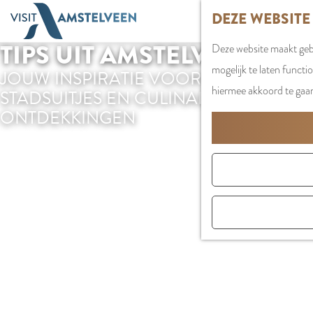
G
DEZE WEBSITE
a
TIPS UIT AMSTELVEEN
Deze website maakt gebr
n
mogelijk te laten functi
a
JOUW INSPIRATIE VOOR DE LEUKSTE
hiermee akkoord te gaa
a
STADSUITJES EN CULINAIRE
r
ONTDEKKINGEN
d
e
h
o
m
e
p
a
g