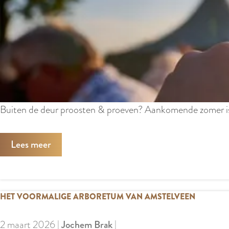
o
A
o
m
d
s
f
t
e
e
s
l
t
v
i
Buiten de deur proosten & proeven? Aankomende zomer is d
e
v
e
a
Lees meer
n
l
s
i
HET VOORMALIGE ARBORETUM VAN AMSTELVEEN
n
A
2 maart 2026
|
Jochem Brak
|