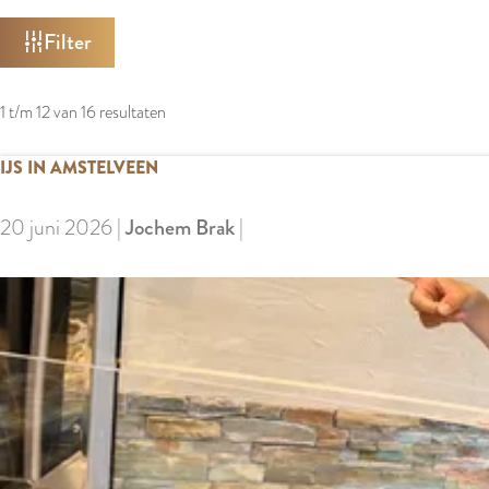
e
W
n
Filter
A
e
T
d
1 t/m 12 van 16 resultaten
Z
e
O
n
IJS IN AMSTELVEEN
E
K
20 juni 2026
|
Jochem Brak
|
J
E
I
?
j
s
i
n
A
m