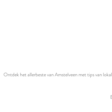
e
S
c
r
o
l
l
Ontdek het allerbeste van Amstelveen met tips van lokale
n
a
a
r
b