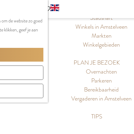
S
G
WINKELEN
MENU
F
Z
e
o
Stadshart
SLUITEN
a
n om de website zo goed
o
l
t
Winkels in Amstelveen
v
e klikken, geef je aan
e
e
o
Markten
o
k
c
t
Winkelgebieden
r
e
t
h
i
n
e
e
PLAN JE BEZOEK
e
e
E
Overnachten
t
r
n
Parkeren
e
t
g
Bereikbaarheid
n
a
l
Vergaderen in Amstelveen
a
i
l
s
TIPS
H
h
u