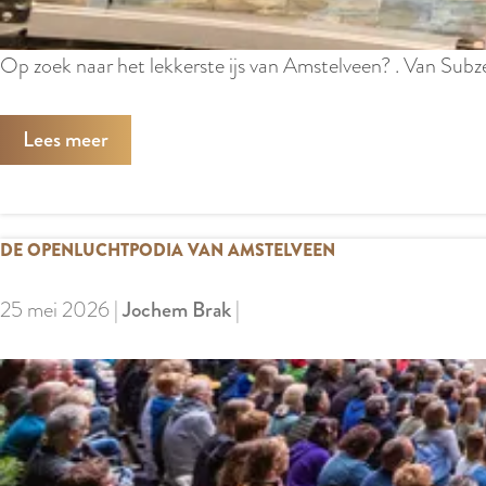
s
t
Op zoek naar het lekkerste ijs van Amstelveen? . Van Subzero
e
l
Lees meer
v
e
e
DE OPENLUCHTPODIA VAN AMSTELVEEN
n
25 mei 2026
|
Jochem Brak
|
D
e
o
p