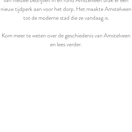
van nieuwe bedrijven in en rond Amstelveen brak er een
r
e
nieuw tijdperk aan voor het dorp. Het maakte Amstelveen
l
n
tot de moderne stad die ze vandaag is.
a
e
n
d
Kom meer te weten over de geschiedenis van Amstelveen
d
e
en lees verder.
s
n