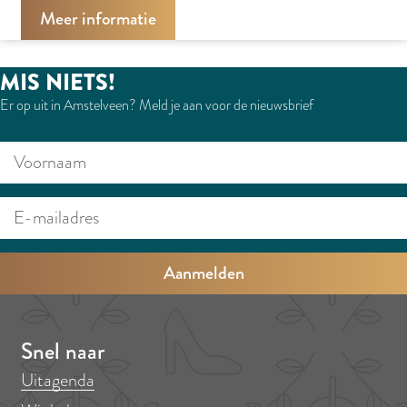
Meer informatie
MIS NIETS!
Er op uit in Amstelveen? Meld je aan voor de nieuwsbrief
V
E
o
-
o
m
r
a
n
i
a
l
a
a
m
d
Snel naar
r
Uitagenda
e