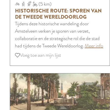
S
(5 km)
i
i
t
HISTORISCHE ROUTE: SPOREN VAN
s
s
a
DE TWEEDE WERELDOORLOG
c
t
Tijdens deze historische wandeling door
d
h
o
Amstelveen verken je sporen van verzet,
i
e
r
collaboratie en de strategische rol die de stad
n
r
i
o
had tijdens de Tweede Wereldoorlog.
Meer info
d
o
s
v
e
Voeg toe aan mijn lijst
Voeg toe aan mijn lijst
u
c
e
P
t
h
r
o
e
e
H
l
:
r
i
d
S
o
s
e
t
u
t
r
a
t
o
d
e