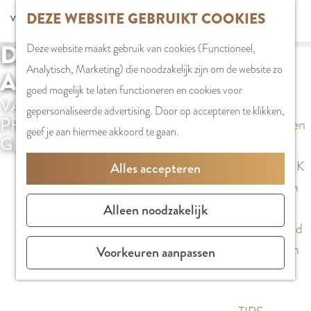
G
DEZE WEBSITE GEBRUIKT COOKIES
S
G
WINKELEN
MENU
F
a
Z
e
o
Stadshart
SLUITEN
a
DE GESCHIEDENIS VAN
Deze website maakt gebruik van cookies (Functioneel,
n
o
l
t
Winkels in
v
Analytisch, Marketing) die noodzakelijk zijn om de website zo
a
AMSTELVEEN
e
e
o
Amstelveen
o
goed mogelijk te laten functioneren en cookies voor
a
k
VAN TURFSTEKERS NAAR
c
t
Markten
r
gepersonaliseerde advertising. Door op accepteren te klikken,
r
PROFESSIONALS, BELEEF DE
e
t
h
Winkelgebieden
i
geef je aan hiermee akkoord te gaan.
d
GESCHIEDENIS VAN AMSTELVEEN
n
e
e
e
e
e
E
PLAN JE BEZOEK
Alles accepteren
t
h
r
n
Overnachten
e
o
t
g
Parkeren
Alleen noodzakelijk
n
m
a
l
Bereikbaarheid
e
a
i
Vergaderen in
Voorkeuren aanpassen
p
l
s
Amstelveen
a
H
h
g
u