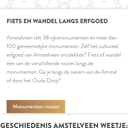
d
K
a
a
g
FIETS EN WANDEL LANGS ERFGOED
r
e
Amstelveen telt 38 rijksmonumenten en meer dan
l
100 gemeentelijke monumenten. Zelf het cultureel
p
erfgoed van Amstelveen ontdekken? Fiets of wandel
a
één van de verschillende routes langs de
r
monumenten. Ga je langs de oevers van de Amstel
k
of door het Oude Dorp?
Monumenten-routes
GESCHIEDENIS AMSTELVEEN WEETJE: