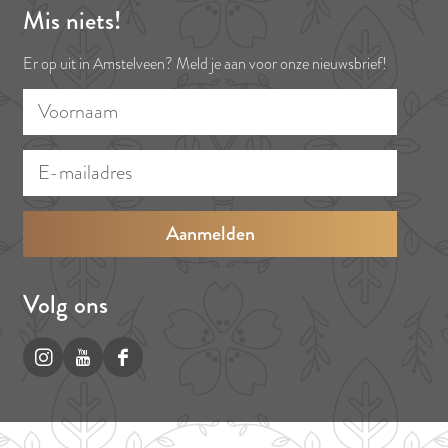
Mis niets!
Er op uit in Amstelveen? Meld je aan voor onze nieuwsbrief!
V
E
o
-
o
m
r
a
n
i
a
l
a
a
Volg ons
m
d
r
I
Y
F
e
n
o
a
s
s
u
c