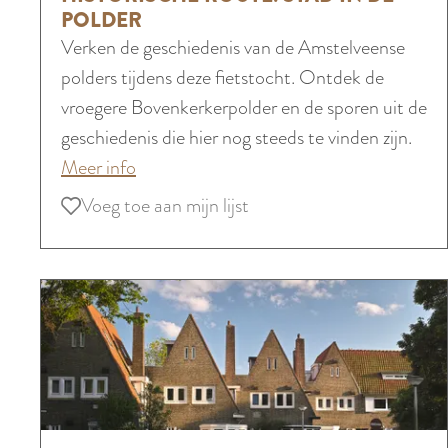
s
POLDER
t
Verken de geschiedenis van de Amstelveense
o
polders tijdens deze fietstocht. Ontdek de
r
vroegere Bovenkerkerpolder en de sporen uit de
i
geschiedenis die hier nog steeds te vinden zijn.
s
o
Meer info
c
v
Voeg toe aan mijn lijst
Voeg toe aan mijn lijst
h
e
e
r
r
H
o
i
u
s
t
t
e
o
:
r
H