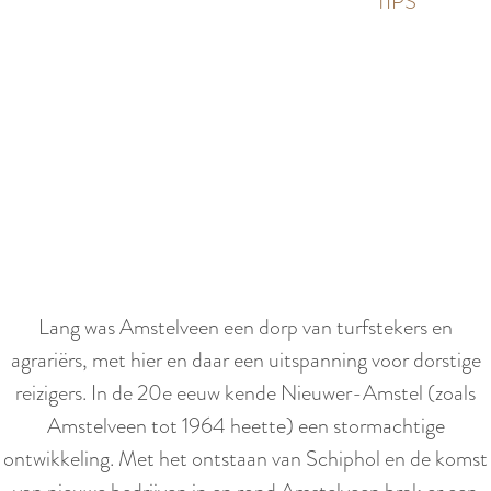
p
TIPS
e
i
a
d
g
i
e
g
S
e
c
t
r
a
o
a
l
l
l
Lang was Amstelveen een dorp van turfstekers en
:
n
agrariërs, met hier en daar een uitspanning voor dorstige
N
a
reizigers. In de 20e eeuw kende Nieuwer-Amstel (zoals
e
a
Amstelveen tot 1964 heette) een stormachtige
d
r
ontwikkeling. Met het ontstaan van Schiphol en de komst
e
b