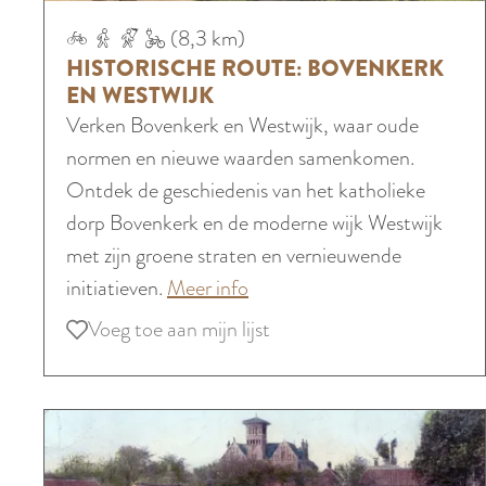
r
H
i
:
(8,3 km)
i
i
n
S
HISTORISCHE ROUTE: BOVENKERK
s
s
d
p
EN WESTWIJK
c
t
e
Verken Bovenkerk en Westwijk, waar oude
o
h
o
P
normen en nieuwe waarden samenkomen.
r
e
r
o
Ontdek de geschiedenis van het katholieke
e
r
i
l
dorp Bovenkerk en de moderne wijk Westwijk
n
o
s
d
met zijn groene straten en vernieuwende
v
u
c
e
o
initiatieven.
Meer info
a
t
h
r
v
n
Voeg toe aan mijn lijst
Voeg toe aan mijn lijst
e
e
e
d
:
R
r
e
S
o
H
T
p
u
i
w
o
t
s
e