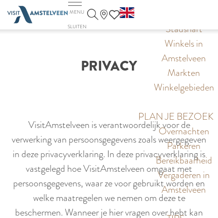
G
S
G
WINKELEN
MENU
F
a
Z
e
o
Stadshart
SLUITEN
a
n
o
l
t
Winkels in
v
a
e
e
o
Amstelveen
o
PRIVACY
a
k
c
t
Markten
r
r
e
t
h
Winkelgebieden
i
d
n
e
e
e
e
e
E
PLAN JE BEZOEK
t
h
VisitAmstelveen is verantwoordelijk voor de
r
n
Overnachten
e
o
verwerking van persoonsgegevens zoals weergegeven
t
g
Parkeren
n
m
in deze privacyverklaring. In deze privacyverklaring is
a
l
Bereikbaarheid
e
vastgelegd hoe VisitAmstelveen omgaat met
a
i
Vergaderen in
p
persoonsgegevens, waar ze voor gebruikt worden en
l
s
Amstelveen
a
welke maatregelen we nemen om deze te
H
h
g
beschermen. Wanneer je hier vragen over hebt kan
u