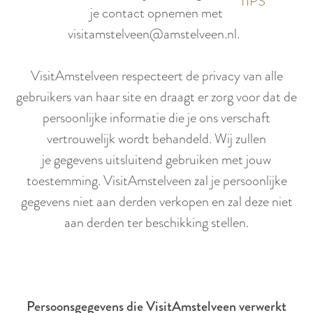
p
TIPS
e
je contact opnemen met
i
a
visitamstelveen@amstelveen.nl.
d
g
i
e
VisitAmstelveen respecteert de privacy van alle
g
gebruikers van haar site en draagt er zorg voor dat de
e
persoonlijke informatie die je ons verschaft
t
vertrouwelijk wordt behandeld. Wij zullen
a
je gegevens uitsluitend gebruiken met jouw
a
toestemming. VisitAmstelveen zal je persoonlijke
l
gegevens niet aan derden verkopen en zal deze niet
:
aan derden ter beschikking stellen.
N
e
d
e
Persoonsgegevens die VisitAmstelveen verwerkt