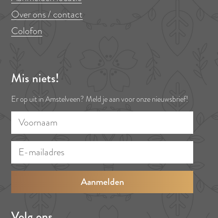
Over ons / contact
Colofon
Mis niets!
Er op uit in Amstelveen? Meld je aan voor onze nieuwsbrief!
V
E
o
-
o
m
r
a
n
i
a
l
a
a
Volg ons