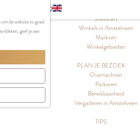
S
G
WINKELEN
MENU
F
Z
e
o
Stadshart
SLUITEN
a
n om de website zo goed
o
l
t
Winkels in Amstelveen
v
e klikken, geef je aan
e
e
o
Markten
o
k
c
t
Winkelgebieden
r
e
t
h
i
n
e
e
PLAN JE BEZOEK
e
e
E
Overnachten
t
r
n
Parkeren
e
t
g
Bereikbaarheid
n
a
l
Vergaderen in Amstelveen
a
i
l
s
TIPS
H
h
u