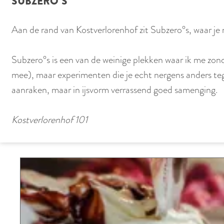
SUBZERO°S
Aan de rand van Kostverlorenhof zit Subzero°s, waar je na
Subzero°s is een van de weinige plekken waar ik me zond
mee), maar experimenten die je echt nergens anders teg
aanraken, maar in ijsvorm verrassend goed samenging.
Kostverlorenhof 101