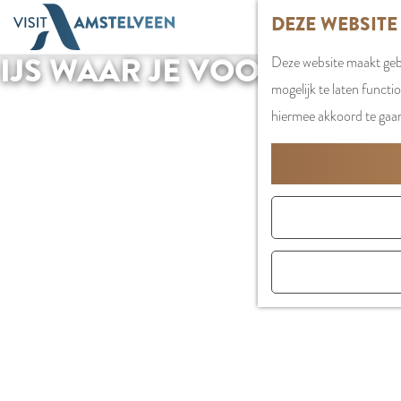
G
DEZE WEBSITE
a
IJS WAAR JE VOOR OMFIE
Deze website maakt gebr
n
mogelijk te laten functi
a
hiermee akkoord te gaa
a
r
d
e
h
o
m
e
p
a
g