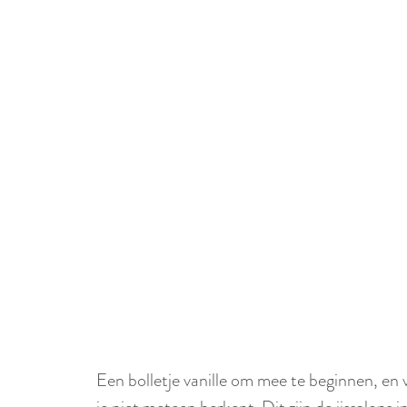
e
S
c
r
o
l
l
n
a
a
r
Een bolletje vanille om mee te beginnen, en v
b