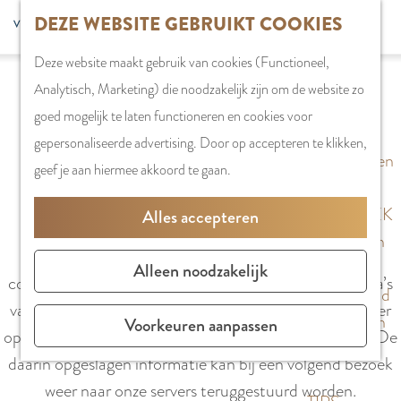
G
DEZE WEBSITE GEBRUIKT COOKIES
S
G
WINKELEN
MENU
F
a
Z
e
o
Stadshart
SLUITEN
a
Deze website maakt gebruik van cookies (Functioneel,
n
o
l
t
Winkels in
v
Analytisch, Marketing) die noodzakelijk zijn om de website zo
a
e
e
o
Amstelveen
o
COOKIES
goed mogelijk te laten functioneren en cookies voor
a
k
c
t
Markten
r
gepersonaliseerde advertising. Door op accepteren te klikken,
r
e
t
h
Winkelgebieden
i
geef je aan hiermee akkoord te gaan.
d
n
e
e
e
e
e
E
PLAN JE BEZOEK
Alles accepteren
t
h
Wat is een cookie?
r
n
Overnachten
e
o
Wij maken op deze website gebruik van cookies. Een
t
g
Parkeren
Alleen noodzakelijk
n
m
cookie is een eenvoudig klein bestandje dat met pagina’s
a
l
Bereikbaarheid
e
van deze website wordt meegestuurd en door je browser
a
i
Vergaderen in
Voorkeuren aanpassen
p
op de harde schrijf van je computer wordt opgeslagen. De
l
s
Amstelveen
a
daarin opgeslagen informatie kan bij een volgend bezoek
H
h
g
weer naar onze servers teruggestuurd worden.
u