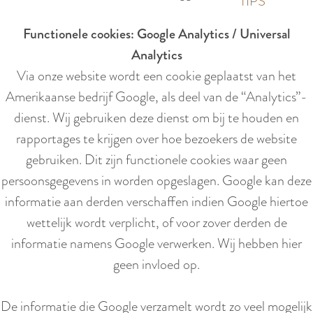
p
TIPS
e
i
a
Functionele cookies: Google Analytics / Universal
d
g
Analytics
i
e
Via onze website wordt een cookie geplaatst van het
g
Amerikaanse bedrijf Google, als deel van de “Analytics”-
e
dienst. Wij gebruiken deze dienst om bij te houden en
t
rapportages te krijgen over hoe bezoekers de website
a
gebruiken. Dit zijn functionele cookies waar geen
a
persoonsgegevens in worden opgeslagen. Google kan deze
l
informatie aan derden verschaffen indien Google hiertoe
:
wettelijk wordt verplicht, of voor zover derden de
N
informatie namens Google verwerken. Wij hebben hier
e
geen invloed op.
d
e
De informatie die Google verzamelt wordt zo veel mogelijk