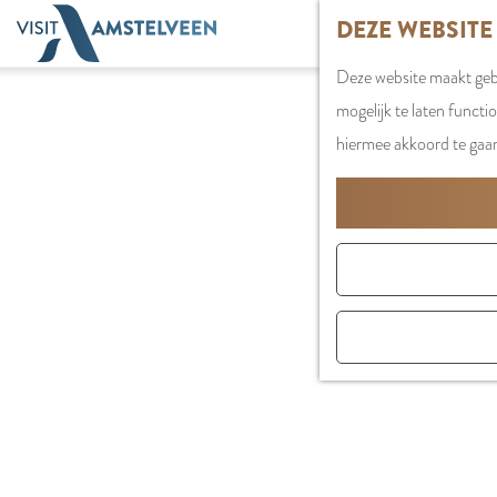
G
DEZE WEBSITE
a
Deze website maakt gebr
n
mogelijk te laten functi
a
hiermee akkoord te gaa
a
r
d
e
h
o
m
e
p
a
g