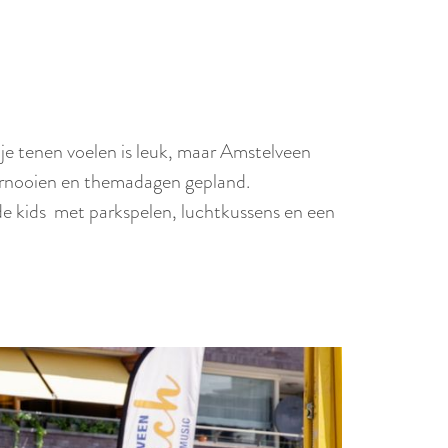
r
l
a
n
d
s
je tenen voelen is leuk, maar Amstelveen
oernooien en themadagen gepland.
e kids met parkspelen, luchtkussens en een