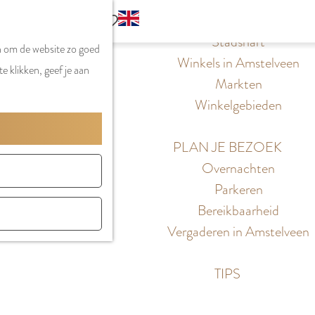
S
G
WINKELEN
MENU
F
Z
e
o
Stadshart
SLUITEN
a
n om de website zo goed
o
l
t
Winkels in Amstelveen
v
e klikken, geef je aan
e
e
o
Markten
o
k
c
t
Winkelgebieden
r
e
t
h
i
n
e
e
PLAN JE BEZOEK
e
e
E
Overnachten
t
r
n
Parkeren
e
t
g
Bereikbaarheid
n
a
l
Vergaderen in Amstelveen
a
i
l
s
TIPS
H
h
u