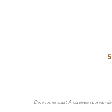
e
5
Deze zomer staat Amstelveen bol van de 