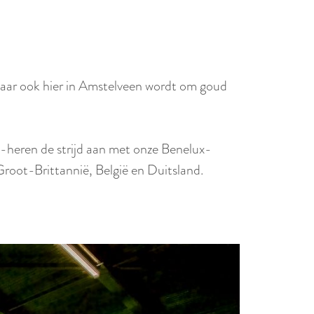
 maar ook hier in Amstelveen wordt om goud
-heren de strijd aan met onze Benelux-
Groot-Brittannië, België en Duitsland.