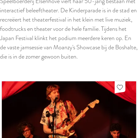
Speelboerderij Elsenhove viert haar 50-jarig bestaan met
interactief beleeftheater. De Kinderparade is in de stad en
recreëert het theaterfestival in het klein met live muziek,
foodtrucks en theater voor de hele familie. Tijdens het
Japan Festival klinkt het podium meerdere keren op. En
de vaste jamsessie van Moanzy's Showcase bij de Boshalte,
die is in de zomer gewoon buiten.
Voeg toe a