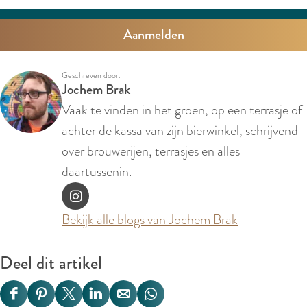
h
r
a
o
n
i
w
a
l
c
a
a
Geschreven door:
a
m
d
Jochem Brak
s
r
Vaak te vinden in het groen, op een terrasje of
e
e
achter de kassa van zijn bierwinkel, schrijvend
:
s
over brouwerijen, terrasjes en alles
m
daartussenin.
u
I
z
Bekijk alle blogs van Jochem Brak
n
i
s
e
Deel dit artikel
t
k
a
e
D
D
D
D
D
D