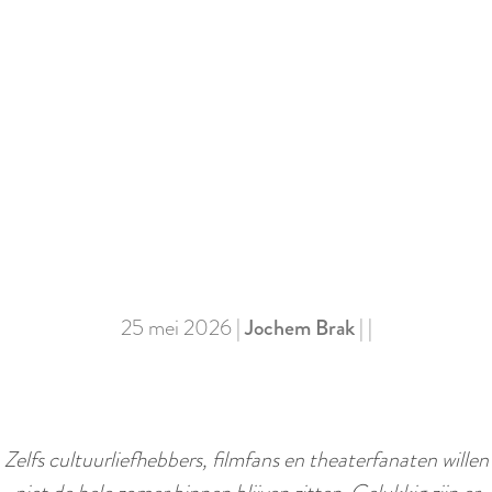
e
S
c
r
o
l
l
25 mei 2026
|
Jochem Brak
|
|
n
a
a
r
Zelfs cultuurliefhebbers, filmfans en theaterfanaten willen
b