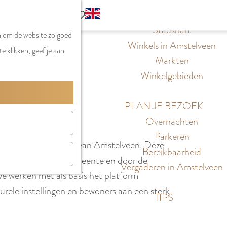
S
G
WINKELEN
MENU
F
Z
e
o
Stadshart
SLUITEN
a
n om de website zo goed
o
l
t
Winkels in Amstelveen
v
e klikken, geef je aan
e
e
o
Markten
o
 AMSTELVEEN
k
c
t
Winkelgebieden
r
e
t
h
i
n
e
e
PLAN JE BEZOEK
e
e
E
Overnachten
t
r
n
Parkeren
e
de aantrekkingskracht van Amstelveen. Deze
t
g
Bereikbaarheid
n
inancierd door de gemeente en door de
a
l
Vergaderen in Amstelveen
e werken met als basis het platform
a
i
ele instellingen en bewoners aan een sterk
l
s
TIPS
H
h
u