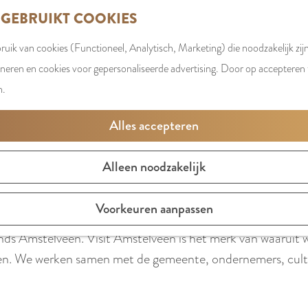
 GEBRUIKT COOKIES
uik van cookies (Functioneel, Analytisch, Marketing) die noodzakelijk zij
oneren en cookies voor gepersonaliseerde advertising. Door op accepteren t
AMSTELVEEN MARKETING / VISIT
n.
Alles accepteren
Alleen noodzakelijk
satie die zich inzet voor het versterken van het imago en 
Voorkeuren aanpassen
pen jaren met succes is neergezet vanuit de gemeente. Gef
nds Amstelveen. Visit Amstelveen is het merk van waaruit w
len. We werken samen met de gemeente, ondernemers, cultur