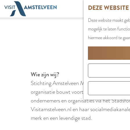
G
DEZE WEBSITE
a
Deze website maakt gebr
n
mogelijk te laten functi
a
STICHTING 
hiermee akkoord te gaa
a
r
d
e
h
Wie zijn wij?
o
Stichting Amstelveen Marketing is de organi
m
organisatie bouwt voort op wat er de afgelo
e
ondernemers en organisaties via het Stadsfo
p
Visitamstelveen.nl en haar socialmediakana
a
merk en een levendige stad.
g