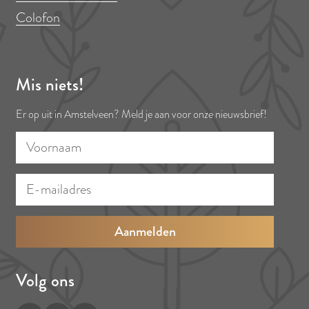
Colofon
Mis niets!
Er op uit in Amstelveen? Meld je aan voor onze nieuwsbrief!
V
E
o
-
o
m
r
a
n
i
a
l
a
a
Volg ons
m
d
r