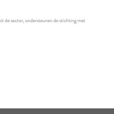
r
l
a
t de sector, ondersteunen de stichting met
n
d
s