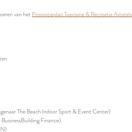
voeren van het
Promotieplan Toerisme & Recreatie Amste
iten
/ eigenaar The Beach Indoor Sport & Event Center)
 BusinessBuilding Finance)
JAN)