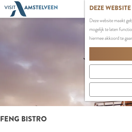
G
DEZE WEBSITE
a
Deze website maakt gebr
n
mogelijk te laten functi
a
hiermee akkoord te gaa
a
r
d
e
h
o
m
e
p
FENG BISTRO
a
g