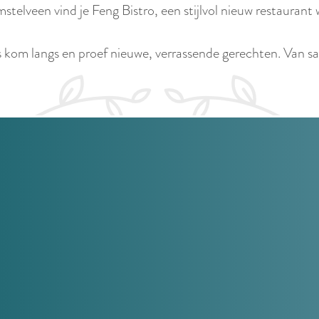
telveen vind je Feng Bistro, een stijlvol nieuw restaurant 
s kom langs en proef nieuwe, verrassende gerechten. Van s