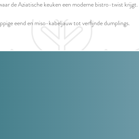
p
waar de Aziatische keuken een moderne bistro-twist krijgt.
i
a
d
g
appige eend en miso-kabeljauw tot verfijnde dumplings.
i
e
g
e
t
a
a
l
:
N
e
d
e