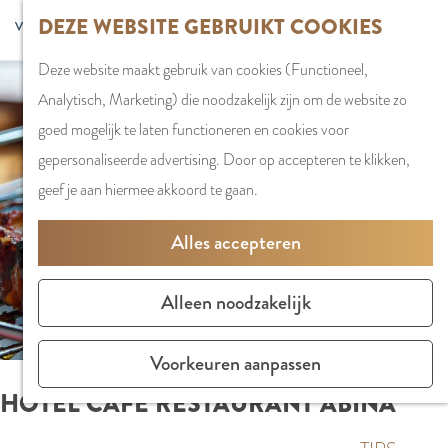
G
DEZE WEBSITE GEBRUIKT COOKIES
S
G
WINKELEN
MENU
F
a
Z
e
o
Stadshart
SLUITEN
a
Deze website maakt gebruik van cookies (Functioneel,
n
o
l
t
Winkels in
v
Analytisch, Marketing) die noodzakelijk zijn om de website zo
a
e
e
o
Amstelveen
o
goed mogelijk te laten functioneren en cookies voor
a
k
c
t
Markten
r
gepersonaliseerde advertising. Door op accepteren te klikken,
r
e
t
h
Winkelgebiede
i
geef je aan hiermee akkoord te gaan.
d
n
e
e
e
e
e
E
PLAN JE BEZOE
Alles accepteren
t
h
r
n
Overnachten
e
o
t
g
Parkeren
Alleen noodzakelijk
n
m
a
l
Bereikbaarhei
e
a
i
Vergaderen in
Voorkeuren aanpassen
p
l
s
Amstelveen
HOTEL CAFÉ RESTAURANT ABINA
a
H
h
g
u