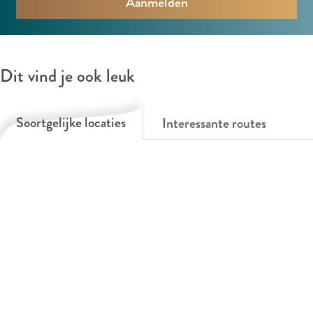
b
i
n
Dit vind je ook leuk
a
Soortgelijke locaties
Interessante routes