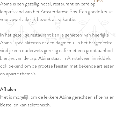
p
TIPS
Abina is een gezellig hotel, restaurant en café op
e
i
a
loopafstand van het Amsterdamse Bos. Een goede keuze
d
g
voor zowel zakelijk bezoek als vakantie.
i
e
g
In het gezellige restaurant kan je genieten van heerlijke
e
Abina-specialiteiten of een dagmenu. In het bargedeelte
t
vind je een ouderwets gezellig café met een groot aanbod
a
biertjes van de tap. Abina staat in Amstelveen inmiddels
a
ook bekend om de grootse feesten met bekende artiesten
l
en aparte thema’s.
:
N
Afhalen
e
Het is mogelijk om de lekkere Abina gerechten af te halen.
d
Bestellen kan telefonisch.
e