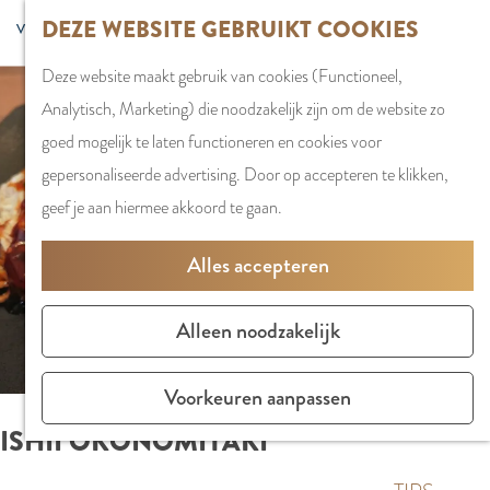
G
DEZE WEBSITE GEBRUIKT COOKIES
S
G
WINKELEN
MENU
F
a
Z
e
o
Stadshart
SLUITEN
a
Deze website maakt gebruik van cookies (Functioneel,
n
o
l
t
Winkels in
v
Analytisch, Marketing) die noodzakelijk zijn om de website zo
a
e
e
o
Amstelveen
o
goed mogelijk te laten functioneren en cookies voor
a
k
c
t
Markten
r
gepersonaliseerde advertising. Door op accepteren te klikken,
r
e
t
h
Winkelgebiede
i
geef je aan hiermee akkoord te gaan.
d
n
e
e
e
e
e
E
PLAN JE BEZOE
Alles accepteren
t
h
r
n
Overnachten
e
o
t
g
Parkeren
Alleen noodzakelijk
n
m
a
l
Bereikbaarhei
e
a
i
Vergaderen in
Voorkeuren aanpassen
p
l
s
Amstelveen
ISHII OKONOMIYAKI
a
H
h
g
u