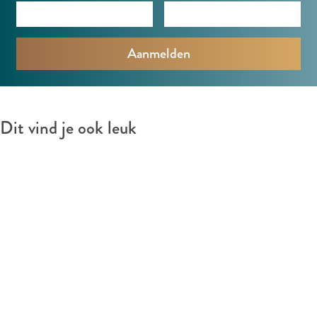
i
k
i
Dit vind je ook leuk