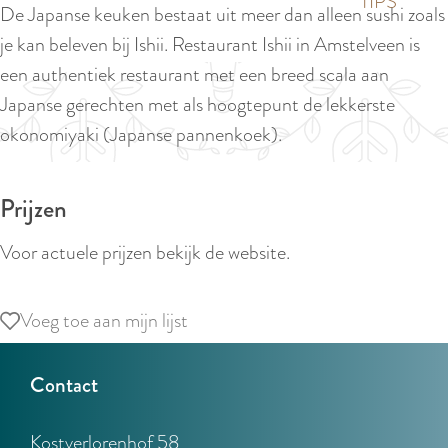
p
TIPS
De Japanse keuken bestaat uit meer dan alleen sushi zoals
e
i
a
je kan beleven bij Ishii. Restaurant Ishii in Amstelveen is
d
g
een authentiek restaurant met een breed scala aan
i
e
Japanse gerechten met als hoogtepunt de lekkerste
g
okonomiyaki (Japanse pannenkoek).
e
t
Prijzen
a
a
Voor actuele prijzen bekijk de website.
l
:
Voeg toe aan mijn lijst
Voeg toe aan mijn lijst
N
e
Contact
d
e
Kostverlorenhof 58