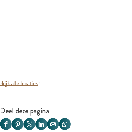
kijk alle locaties
Deel deze pagina
D
D
D
D
D
D