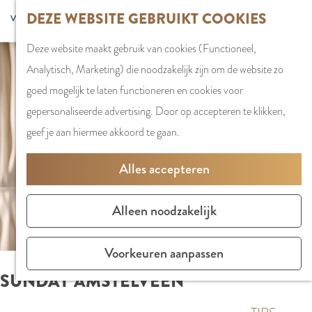
G
DEZE WEBSITE GEBRUIKT COOKIES
S
G
WINKELEN
MENU
F
a
Z
e
o
Stadshart
SLUITEN
a
Deze website maakt gebruik van cookies (Functioneel,
n
o
l
t
Winkels in
v
Analytisch, Marketing) die noodzakelijk zijn om de website zo
a
e
e
o
Amstelveen
o
goed mogelijk te laten functioneren en cookies voor
a
k
c
t
Markten
r
gepersonaliseerde advertising. Door op accepteren te klikken,
r
e
t
h
Winkelgebiede
i
geef je aan hiermee akkoord te gaan.
d
n
e
e
e
e
e
E
PLAN JE BEZOE
Alles accepteren
t
h
r
n
Overnachten
e
o
t
g
Parkeren
Alleen noodzakelijk
n
m
a
l
Bereikbaarhei
e
a
i
Vergaderen in
Voorkeuren aanpassen
p
l
s
Amstelveen
SUNDAY AMSTELVEEN
a
H
h
g
u