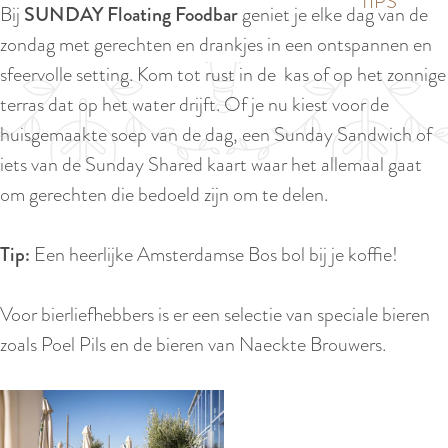
p
TIPS
Bij
SUNDAY Floating Foodbar
geniet je elke dag van de
e
i
a
zondag met gerechten en drankjes in een ontspannen en
d
g
sfeervolle setting. Kom tot rust in de kas of op het zonnige
i
e
terras dat op het water drijft. Of je nu kiest voor de
g
huisgemaakte soep van de dag, een Sunday Sandwich of
e
iets van de Sunday Shared kaart waar het allemaal gaat
t
om gerechten die bedoeld zijn om te delen.
a
a
Tip:
Een heerlijke Amsterdamse Bos bol bij je koffie!
l
:
Voor bierliefhebbers is er een selectie van speciale bieren
N
zoals Poel Pils en de bieren van Naeckte Brouwers.
e
d
e