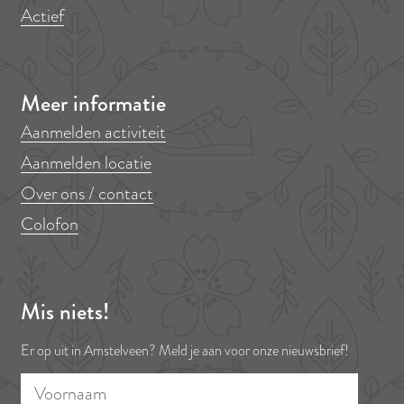
Actief
i
n
n
n
n
n
l
n
a
a
a
a
a
g
a
e
Meer informatie
n
d
Aanmelden activiteit
e
Aanmelden locatie
p
Over ons / contact
a
Colofon
g
i
n
Mis niets!
a
Er op uit in Amstelveen? Meld je aan voor onze nieuwsbrief!
V
E