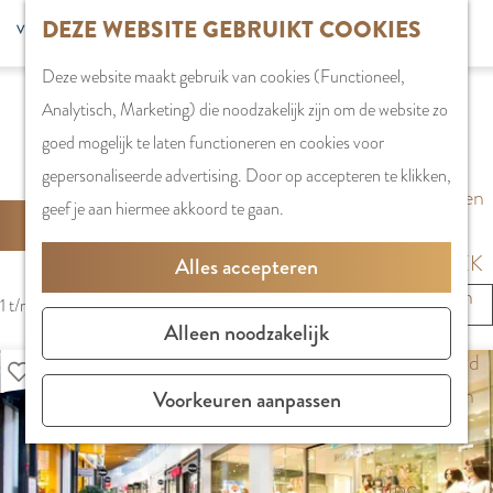
G
DEZE WEBSITE GEBRUIKT COOKIES
S
G
WINKELEN
MENU
F
a
Z
e
o
Stadshart
SLUITEN
a
Deze website maakt gebruik van cookies (Functioneel,
n
o
l
t
Winkels in
v
Analytisch, Marketing) die noodzakelijk zijn om de website zo
a
e
e
o
Amstelveen
o
LOCATIES
goed mogelijk te laten functioneren en cookies voor
a
k
c
t
Markten
r
gepersonaliseerde advertising. Door op accepteren te klikken,
r
e
t
h
Winkelgebieden
i
W
geef je aan hiermee akkoord te gaan.
d
S
Filter
n
e
e
e
A
e
o
e
E
PLAN JE BEZOEK
Alles accepteren
t
T
h
r
r
n
Overnachten
S
Z
e
1 t/m 24 van 506 resultaten
o
t
t
g
Parkeren
o
O
Alleen noodzakelijk
n
m
e
a
l
Bereikbaarheid
E
r
Voeg toe aan mijn lijst
e
e
a
i
K
Vergaderen in
t
Voorkeuren aanpassen
p
r
J
l
s
Amstelveen
e
a
o
E
H
h
e
g
p
u