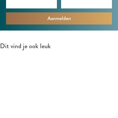
o
e
P
j
Dit vind je ook leuk