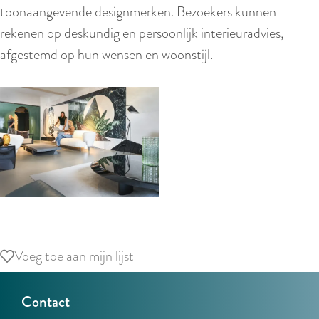
r
toonaangevende designmerken. Bezoekers kunnen
l
rekenen op deskundig en persoonlijk interieuradvies,
a
afgestemd op hun wensen en woonstijl.
n
d
s
O
p
Voeg toe aan mijn lijst
Voeg toe aan mijn lijst
e
n
Contact
p