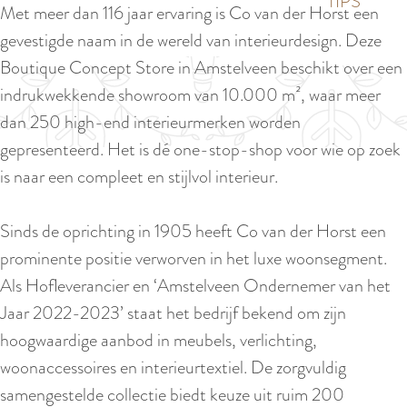
p
TIPS
Met meer dan 116 jaar ervaring is Co van der Horst een
e
i
a
gevestigde naam in de wereld van interieurdesign. Deze
d
g
Boutique Concept Store in Amstelveen beschikt over een
i
e
indrukwekkende showroom van 10.000 m², waar meer
g
dan 250 high-end interieurmerken worden
e
gepresenteerd. Het is dé one-stop-shop voor wie op zoek
t
is naar een compleet en stijlvol interieur.
a
a
Sinds de oprichting in 1905 heeft Co van der Horst een
l
prominente positie verworven in het luxe woonsegment.
:
Als Hofleverancier en ‘Amstelveen Ondernemer van het
N
Jaar 2022-2023’ staat het bedrijf bekend om zijn
e
hoogwaardige aanbod in meubels, verlichting,
d
woonaccessoires en interieurtextiel. De zorgvuldig
e
samengestelde collectie biedt keuze uit ruim 200