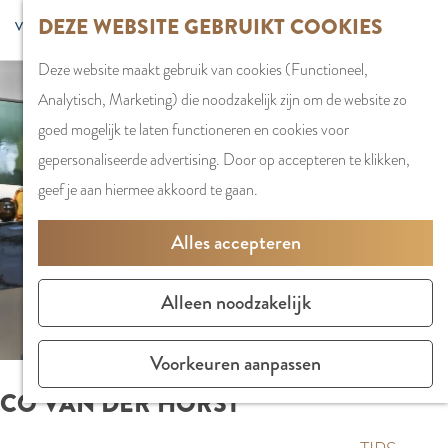
G
DEZE WEBSITE GEBRUIKT COOKIES
S
G
WINKELEN
MENU
F
a
Z
e
o
Stadshart
SLUITEN
a
Deze website maakt gebruik van cookies (Functioneel,
n
o
l
t
Winkels in
v
Analytisch, Marketing) die noodzakelijk zijn om de website zo
a
e
e
o
Amstelveen
o
goed mogelijk te laten functioneren en cookies voor
a
k
c
t
Markten
r
gepersonaliseerde advertising. Door op accepteren te klikken,
r
e
t
h
Winkelgebiede
i
geef je aan hiermee akkoord te gaan.
d
n
e
e
e
e
e
E
PLAN JE BEZOE
Alles accepteren
t
h
r
n
Overnachten
e
o
t
g
Parkeren
Alleen noodzakelijk
n
m
a
l
Bereikbaarhei
e
a
i
Vergaderen in
Voorkeuren aanpassen
p
l
s
Amstelveen
CO VAN DER HORST
a
H
h
g
u