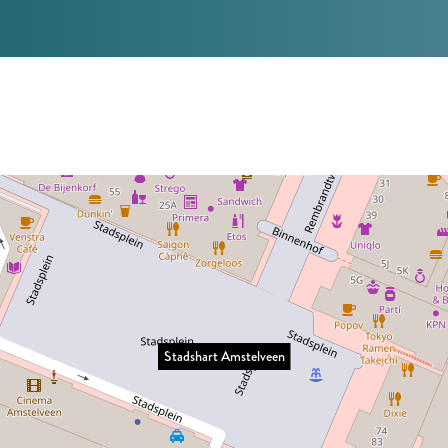
Stadshart Amstelveen