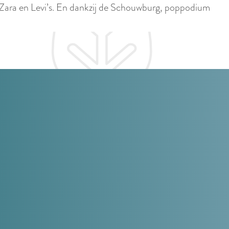
p
, Zara en Levi’s. En dankzij de Schouwburg, poppodium
i
a
d
g
i
e
g
e
t
a
a
l
:
N
e
d
e