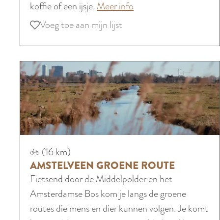
o
koffie of een ijsje.
Meer info
m
m
v
Voeg toe aan mijn lijst
s
Voeg toe aan mijn lijst
s
e
t
t
r
e
e
R
l
l
o
l
f
n
a
i
d
n
e
d
d
t
e
A
s
(16 km)
A
m
r
AMSTELVEEN GROENE ROUTE
m
s
o
Fietsend door de Middelpolder en het
s
t
u
Amsterdamse Bos kom je langs de groene
t
e
t
routes die mens en dier kunnen volgen. Je komt
e
l
e