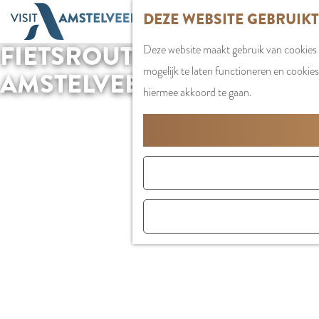
G
DEZE WEBSITE GEBRUIK
a
FIETSROUTES IN
Deze website maakt gebruik van cookies 
n
mogelijk te laten functioneren en cookies
a
AMSTELVEEN
hiermee akkoord te gaan.
a
r
d
e
h
o
m
e
p
a
g