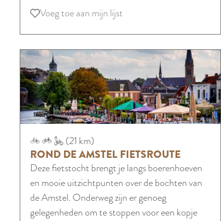
g
v
Voeg toe aan mijn lijst
Voeg toe aan mijn lijst
r
e
o
r
e
R
n
o
A
n
m
d
s
j
t
e
R
e
(21 km)
g
o
l
ROND DE AMSTEL FIETSROUTE
r
n
l
Deze fietstocht brengt je langs boerenhoeven
o
d
a
en mooie uitzichtpunten over de bochten van
e
d
n
de Amstel. Onderweg zijn er genoeg
n
e
d
gelegenheden om te stoppen voor een kopje
A
A