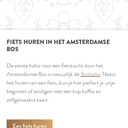
G
r
o
e
n
FIETS HUREN IN HET AMSTERDAMSE
e
BOS
R
o
De eerste halte voor een fietstocht door het
u
Amsterdamse Bos is natuurlijk de
Boshalte
. Naast
t
het huren van een fiets, kun je hier perfect je uitje
e
beginnen of eindigen met een kop koffie en
zelfgemaakte taart.
Een fiets huren