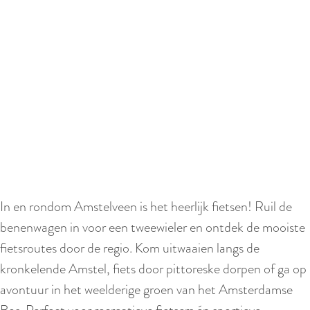
e
S
c
r
o
l
l
In en rondom Amstelveen is het heerlijk fietsen! Ruil de
n
benenwagen in voor een tweewieler en ontdek de mooiste
a
fietsroutes door de regio. Kom uitwaaien langs de
a
kronkelende Amstel, fiets door pittoreske dorpen of ga op
r
avontuur in het weelderige groen van het Amsterdamse
b