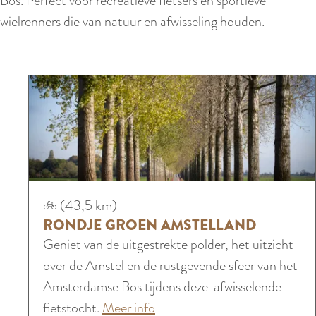
Bos. Perfect voor recreatieve fietsers én sportieve
e
wielrenners die van natuur en afwisseling houden.
n
e
d
e
n
R
(43,5 km)
o
RONDJE GROEN AMSTELLAND
n
Geniet van de uitgestrekte polder, het uitzicht
d
over de Amstel en de rustgevende sfeer van het
j
Amsterdamse Bos tijdens deze afwisselende
e
o
fietstocht.
Meer info