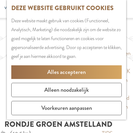
G
DEZE WEBSITE GEBRUIKT COOKIES
S
G
WINKELEN
MENU
F
a
Z
e
o
Stadshart
SLUITEN
a
Deze website maakt gebruik van cookies (Functioneel,
n
o
l
t
Winkels in
v
Analytisch, Marketing) die noodzakelijk zijn om de website zo
a
e
e
o
Amstelveen
o
goed mogelijk te laten functioneren en cookies voor
a
k
c
t
Markten
r
gepersonaliseerde advertising. Door op accepteren te klikken,
r
e
t
h
Winkelgebieden
i
geef je aan hiermee akkoord te gaan.
d
n
e
e
e
e
e
E
PLAN JE BEZOEK
Alles accepteren
t
h
r
n
Overnachten
e
o
t
g
Parkeren
Alleen noodzakelijk
n
m
a
l
Bereikbaarheid
e
a
i
Vergaderen in
Voorkeuren aanpassen
p
l
s
Amstelveen
a
RONDJE GROEN AMSTELLAND
H
h
g
u