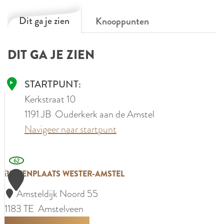
Dit ga je zien
Knooppunten
DIT GA JE ZIEN
STARTPUNT:
Kerkstraat 10
1191 JB
Ouderkerk aan de Amstel
Navigeer naar startpunt
62
1
B
BUITENPLAATS WESTER-AMSTEL
u
Amsteldijk Noord 55
i
1183 TE
Amstelveen
t