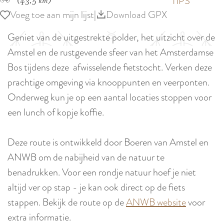
p
TIPS
(43,5 km)
e
Voeg toe aan mijn lijst
i
Voeg toe aan mijn lijst
|
Download GPX
a
d
g
Geniet van de uitgestrekte polder, het uitzicht over de
i
e
Amstel en de rustgevende sfeer van het Amsterdamse
g
Bos tijdens deze afwisselende fietstocht. Verken deze
e
prachtige omgeving via knooppunten en veerponten.
t
Onderweg kun je op een aantal locaties stoppen voor
a
een lunch of kopje koffie.
a
l
Deze route is ontwikkeld door Boeren van Amstel en
:
ANWB om de nabijheid van de natuur te
N
benadrukken. Voor een rondje natuur hoef je niet
e
altijd ver op stap - je kan ook direct op de fiets
d
stappen. Bekijk de route op de
ANWB website
voor
e
extra informatie.