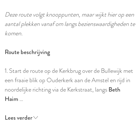
r
l
Deze route volgt knooppunten, maar wijkt hier op een
a
aantal plekken vanaf om langs bezienswaardigheden te
n
komen.
d
s
Route beschrijving
1. Start de route op de Kerkbrug over de Bullewijk met
een fraaie blik op Ouderkerk aan de Amstel en rijd in
noordelijke richting via de Kerkstraat, langs
Beth
Haim
…
Lees verder