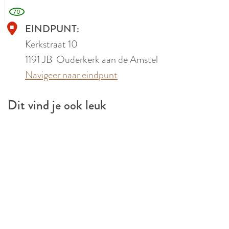
A
e
70
m
A
EINDPUNT:
s
m
Kerkstraat 10
t
s
1191 JB
Ouderkerk aan de Amstel
e
t
Navigeer naar eindpunt
l
e
Dit vind je ook leuk
l
t
u
i
n