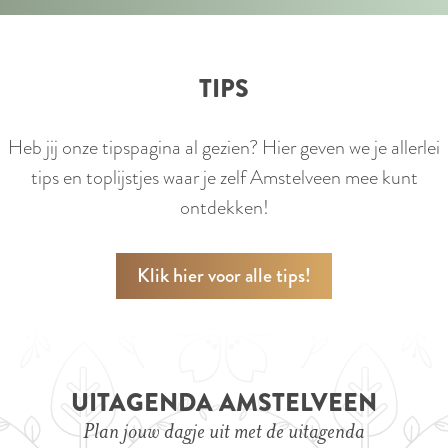
a
&
M
TIPS
a
r
Heb jij onze tipspagina al gezien? Hier geven we je allerlei
k
tips en toplijstjes waar je zelf Amstelveen mee kunt
t
ontdekken!
e
n
Klik hier voor alle tips!
UITAGENDA AMSTELVEEN
Plan jouw dagje uit met de uitagenda