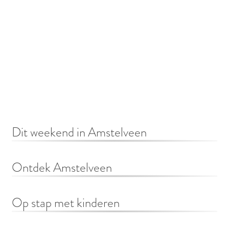
e
S
c
r
o
l
Dit weekend in Amstelveen
l
n
D
Ontdek Amstelveen
a
i
a
t
O
Op stap met kinderen
r
w
n
b
e
t
O