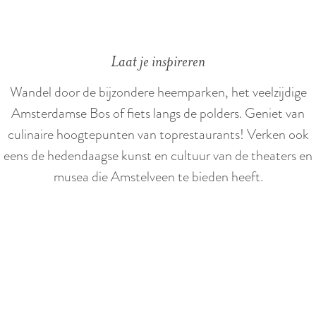
e
e
d
p
n
k
e
s
e
e
k
t
Laat je inspireren
d
n
A
a
e
d
Wandel door de bijzondere heemparken, het veelzijdige
m
p
n
i
Amsterdamse Bos of fiets langs de polders. Geniet van
s
m
n
culinaire hoogtepunten van toprestaurants! Verken ook
t
e
A
eens de hedendaagse kunst en cultuur van de theaters en
e
t
m
musea die Amstelveen te bieden heeft.
l
k
s
v
i
t
e
n
e
e
d
l
n
e
v
r
e
e