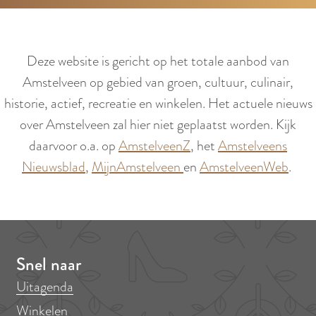
a
l
a
a
m
d
Deze website is gericht op het totale aanbod van
r
Amstelveen op gebied van groen, cultuur, culinair,
e
historie, actief, recreatie en winkelen. Het actuele nieuws
s
over Amstelveen zal hier niet geplaatst worden. Kijk
daarvoor o.a. op
AmstelveenZ
, het
Amstelveens
Nieuwsblad
,
MijnAmstelveen
en
AmstelveenWeb
.
Snel naar
Uitagenda
Winkelen