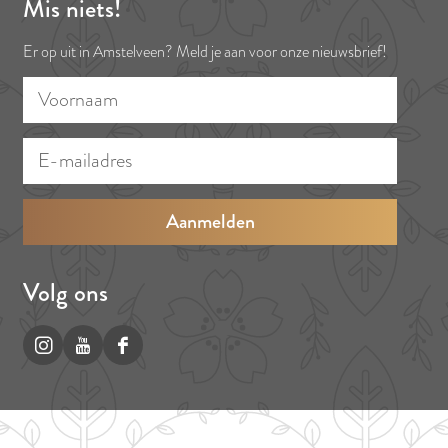
Mis niets!
Er op uit in Amstelveen? Meld je aan voor onze nieuwsbrief!
V
E
o
-
o
m
r
a
n
i
a
l
a
a
Volg ons
m
d
r
I
Y
F
e
n
o
a
s
s
u
c