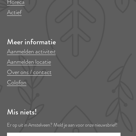
Horeca
t
Actief
A
m
s
Meer informatie
t
Aanmelden activiteit
e
Aanmelden locatie
r
Over ons / contact
d
a
Colofon
m
s
e
Mis niets!
B
Er op uit in Amstelveen? Meld je aan voor onze nieuwsbrief!
o