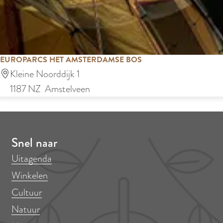
r
e
:
o
p
:
EUROPARCS HET AMSTERDAMSE BOS
E
Kleine Noorddijk 1
u
1187 NZ
Amstelveen
r
o
P
Snel naar
a
Uitagenda
r
Winkelen
c
Cultuur
s
H
Natuur
e