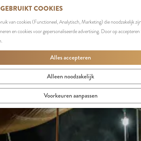
 GEBRUIKT COOKIES
uik van cookies (Functioneel, Analytisch, Marketing) die noodzakelijk zij
oneren en cookies voor gepersonaliseerde advertising. Door op accepteren t
OVERZICHT CAMPINGS
n.
Alles accepteren
Alleen noodzakelijk
Voorkeuren aanpassen