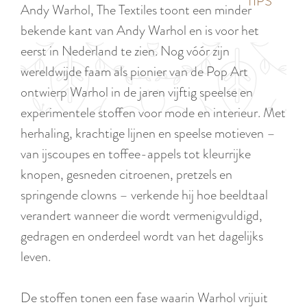
p
TIPS
Andy Warhol, The Textiles toont een minder
e
i
a
bekende kant van Andy Warhol en is voor het
d
g
eerst in Nederland te zien. Nog vóór zijn
i
e
wereldwijde faam als pionier van de Pop Art
g
ontwierp Warhol in de jaren vijftig speelse en
e
experimentele stoffen voor mode en interieur. Met
t
herhaling, krachtige lijnen en speelse motieven –
a
van ijscoupes en toffee-appels tot kleurrijke
a
knopen, gesneden citroenen, pretzels en
l
springende clowns – verkende hij hoe beeldtaal
:
verandert wanneer die wordt vermenigvuldigd,
N
gedragen en onderdeel wordt van het dagelijks
e
leven.
d
e
De stoffen tonen een fase waarin Warhol vrijuit