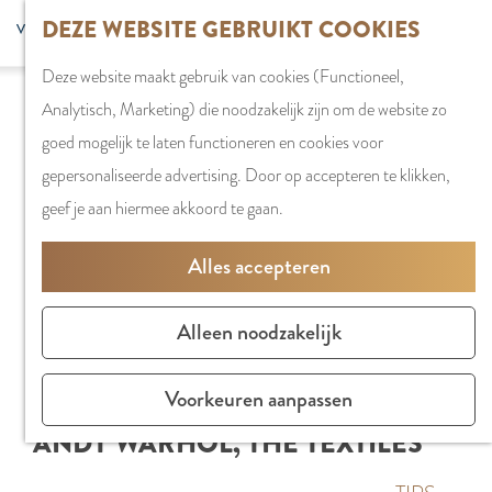
G
DEZE WEBSITE GEBRUIKT COOKIES
S
G
WINKELEN
MENU
F
a
Z
e
o
Stadshart
SLUITEN
a
Deze website maakt gebruik van cookies (Functioneel,
n
o
l
t
Winkels in
v
Analytisch, Marketing) die noodzakelijk zijn om de website zo
a
e
e
o
Amstelveen
o
goed mogelijk te laten functioneren en cookies voor
a
k
c
t
Markten
r
gepersonaliseerde advertising. Door op accepteren te klikken,
r
e
t
h
Winkelgebiede
i
geef je aan hiermee akkoord te gaan.
d
n
e
e
e
e
e
E
PLAN JE BEZOE
Alles accepteren
t
h
r
n
Overnachten
e
o
t
g
Parkeren
Alleen noodzakelijk
n
m
a
l
Bereikbaarhei
e
a
i
Vergaderen in
Voorkeuren aanpassen
p
l
s
Amstelveen
ANDY WARHOL, THE TEXTILES
a
H
h
g
u