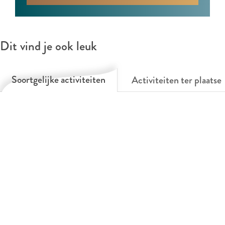
e
e
s
s
Dit vind je ook leuk
Soortgelijke activiteiten
Activiteiten ter plaatse