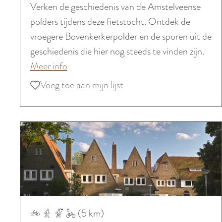
t
Verken de geschiedenis van de Amstelveense
o
polders tijdens deze fietstocht. Ontdek de
r
vroegere Bovenkerkerpolder en de sporen uit de
i
geschiedenis die hier nog steeds te vinden zijn.
s
o
Meer info
c
v
Voeg toe aan mijn lijst
Voeg toe aan mijn lijst
h
e
e
r
r
H
o
i
u
s
t
t
e
o
:
r
H
S
(5 km)
i
i