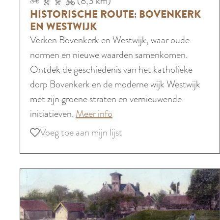
(8,3 km)
i
i
n
S
HISTORISCHE ROUTE: BOVENKERK
s
s
d
p
EN WESTWIJK
c
t
e
Verken Bovenkerk en Westwijk, waar oude
o
h
o
P
normen en nieuwe waarden samenkomen.
r
e
r
o
Ontdek de geschiedenis van het katholieke
e
r
i
l
dorp Bovenkerk en de moderne wijk Westwijk
n
o
s
d
met zijn groene straten en vernieuwende
v
u
c
e
o
initiatieven.
Meer info
a
t
h
r
v
n
Voeg toe aan mijn lijst
Voeg toe aan mijn lijst
e
e
e
d
:
R
r
e
S
o
H
T
p
u
i
w
o
t
s
e
r
e
t
e