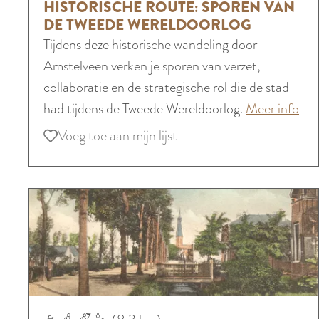
t
HISTORISCHE ROUTE: SPOREN VAN
s
s
a
DE TWEEDE WERELDOORLOG
c
t
Tijdens deze historische wandeling door
d
h
o
Amstelveen verken je sporen van verzet,
i
e
r
collaboratie en de strategische rol die de stad
n
r
i
o
had tijdens de Tweede Wereldoorlog.
Meer info
d
o
s
v
e
Voeg toe aan mijn lijst
Voeg toe aan mijn lijst
u
c
e
P
t
h
r
o
e
e
H
l
:
r
i
d
S
o
s
e
t
u
t
r
a
t
o
d
e
r
H
i
: