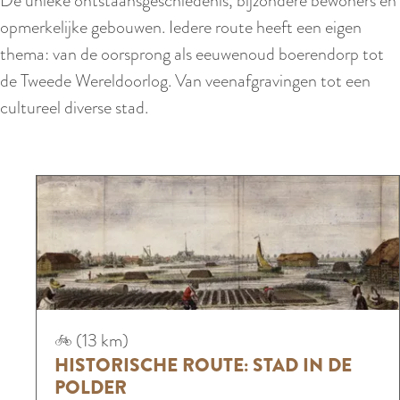
De unieke ontstaansgeschiedenis, bijzondere bewoners en
r
e
opmerkelijke gebouwen. Iedere route heeft een eigen
l
n
thema: van de oorsprong als eeuwenoud boerendorp tot
a
e
de Tweede Wereldoorlog. Van veenafgravingen tot een
n
d
cultureel diverse stad.
d
e
s
n
H
(13 km)
i
HISTORISCHE ROUTE: STAD IN DE
s
POLDER