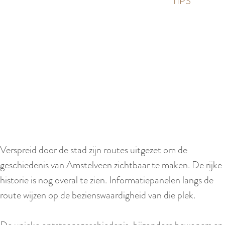
p
TIPS
e
i
a
d
g
i
e
g
S
e
c
t
r
a
o
a
l
l
l
Verspreid door de stad zijn routes uitgezet om de
:
n
geschiedenis van Amstelveen zichtbaar te maken. De rijke
N
a
historie is nog overal te zien. Informatiepanelen langs de
e
a
route wijzen op de bezienswaardigheid van die plek.
d
r
e
b