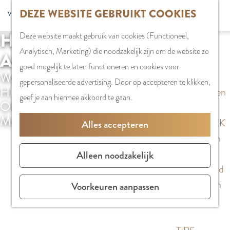
G
DEZE WEBSITE GEBRUIKT COOKIES
S
G
WINKELEN
MENU
F
a
Z
e
o
Stadshart
SLUITEN
a
HISTORISCHE ROUTES
Deze website maakt gebruik van cookies (Functioneel,
n
o
l
t
Winkels in
v
Analytisch, Marketing) die noodzakelijk zijn om de website zo
a
AMSTELVEEN
e
e
o
Amstelveen
o
goed mogelijk te laten functioneren en cookies voor
a
k
WANDEL OF FIETS LANGS DE
c
t
Markten
r
gepersonaliseerde advertising. Door op accepteren te klikken,
r
HISTORIE VAN AMSTELVEEN EN
e
t
h
Winkelgebieden
i
geef je aan hiermee akkoord te gaan.
d
ONTDEK VERBORGEN PARELS EN
n
e
e
e
e
MARKANTE VERHALEN.
e
E
PLAN JE BEZOEK
Alles accepteren
t
h
r
n
Overnachten
e
o
t
g
Parkeren
Alleen noodzakelijk
n
m
a
l
Bereikbaarheid
e
a
i
Vergaderen in
Voorkeuren aanpassen
p
l
s
Amstelveen
a
H
h
g
u