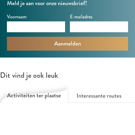
m
A
n
i
Meld je aan voor onze nieuwsbrief!
l
s
m
n
t
Voornaam
E-mailadres
t
s
u
e
t
i
l
e
n
t
l
A
u
t
m
i
u
s
Dit vind je ook leuk
n
i
t
n
e
Activiteiten ter plaatse
l
Interessante routes
v
e
e
n