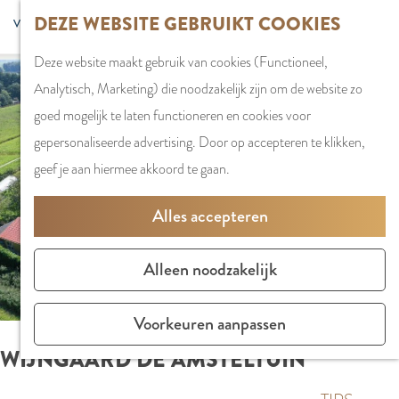
G
DEZE WEBSITE GEBRUIKT COOKIES
S
G
WINKELEN
MENU
F
a
Z
e
o
Stadshart
SLUITEN
a
Deze website maakt gebruik van cookies (Functioneel,
n
o
l
t
Winkels in
v
Analytisch, Marketing) die noodzakelijk zijn om de website zo
a
e
e
o
Amstelveen
o
goed mogelijk te laten functioneren en cookies voor
a
k
c
t
Markten
r
gepersonaliseerde advertising. Door op accepteren te klikken,
r
e
t
h
Winkelgebiede
i
geef je aan hiermee akkoord te gaan.
d
n
e
e
e
e
e
E
PLAN JE BEZOE
Alles accepteren
t
h
r
n
Overnachten
e
o
t
g
Parkeren
Alleen noodzakelijk
n
m
a
l
Bereikbaarhei
e
a
i
Vergaderen in
Voorkeuren aanpassen
p
l
s
Amstelveen
WIJNGAARD DE AMSTELTUIN
a
H
h
g
u