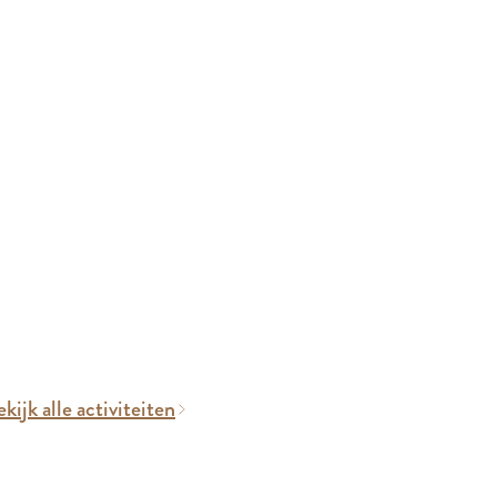
kijk alle activiteiten