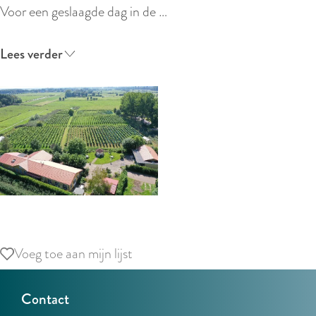
r
Voor een geslaagde dag in de …
l
a
Lees verder
n
d
s
O
p
Voeg toe aan mijn lijst
Voeg toe aan mijn lijst
e
n
Contact
p