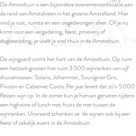
p
TIPS
De Amsteltuin is een bijzondere evenementenlocatie aan
e
i
a
de rand van Amstelveen in het groene Amstelland. Hier
d
g
vind je rust, ruimte en een ongedwongen sfeer. Of je nu
i
e
komt voor een vergadering, feest, proeverij of
g
dagbesteding, je voelt je snel thuis in de Amsteltuin.
e
t
De wijngaard vormt het hart van de Amsteltuin. Op ruim
a
een hectare groeien hier ruim 3.500 wijnranken van vijf
a
druivenrassen: Solaris, Johanniter, Souvignier Gris,
l
Pinotin en Cabernet Cortis. Per jaar levert dat zo’n 5.000
:
flessen wijn op. In de zomer kun je hiervan genieten tijdens
N
een highwine of lunch met fruits de mer tussen de
e
wijnranken. Uiteraard schenken ze de wijnen ook bij een
d
feest of zakelijk event in de Amsteltuin.
e