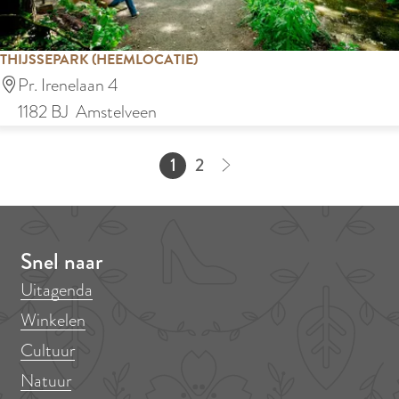
T
e
THIJSSEPARK (HEEMLOCATIE)
n
T
Pr. Irenelaan 4
n
h
1182 BJ
Amstelveen
i
i
s
j
1
2
C
H
G
G
s
e
u
a
a
s
n
i
n
n
e
t
d
a
a
Snel naar
p
r
i
a
a
Uitagenda
a
u
g
r
r
Winkelen
r
m
e
p
d
Cultuur
k
d
p
a
e
(
Natuur
e
a
g
v