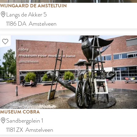
r
WIJNGAARD DE AMSTELTUIN
m
l
W
Langs de Akker 5
l
a
i
1186 DA
Amstelveen
o
n
j
c
d
Voeg toe aan mijn lijst
n
a
s
g
t
a
i
a
e
r
)
d
d
e
MUSEUM COBRA
A
M
Sandbergplein 1
m
u
1181 ZX
Amstelveen
s