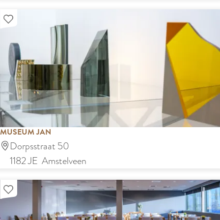
h
Voeg toe aan mijn lijst
o
u
w
b
u
r
g
A
MUSEUM JAN
m
M
Dorpsstraat 50
s
u
1182 JE
Amstelveen
t
s
e
Voeg toe aan mijn lijst
e
l
u
v
m