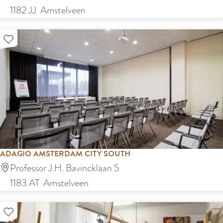
o
u
1182 JJ
Amstelveen
m
s
s
Voeg toe aan mijn lijst
i
c
M
e
e
t
i
n
ADAGIO AMSTERDAM CITY SOUTH
g
A
Professor J.H. Bavincklaan 5
L
d
1183 AT
Amstelveen
o
a
u
Voeg toe aan mijn lijst
g
n