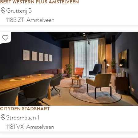
BEST WESTERN PLUS AMSTELVEEN
B
Grutterij 5
e
1185 ZT
Amstelveen
s
Voeg toe aan mijn lijst
t
W
e
s
t
e
r
n
CITYDEN STADSHART
P
C
Stroombaan 1
l
i
1181 VX
Amstelveen
u
t