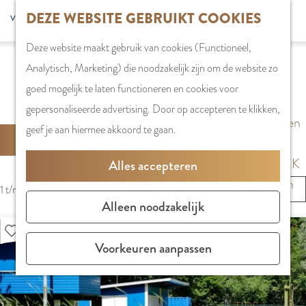
G
DEZE WEBSITE GEBRUIKT COOKIES
S
G
WINKELEN
MENU
F
a
Z
e
o
Stadshart
SLUITEN
a
Deze website maakt gebruik van cookies (Functioneel,
n
o
l
t
Winkels in
v
Analytisch, Marketing) die noodzakelijk zijn om de website zo
a
e
e
o
Amstelveen
o
VERGADERLOCATIES
goed mogelijk te laten functioneren en cookies voor
a
k
c
t
Markten
r
gepersonaliseerde advertising. Door op accepteren te klikken,
r
e
t
h
Winkelgebieden
i
W
geef je aan hiermee akkoord te gaan.
d
S
Filter
n
e
e
e
A
e
o
e
E
PLAN JE BEZOEK
Alles accepteren
t
T
h
r
r
n
Overnachten
S
Z
e
1 t/m 24 van 26 resultaten
o
t
t
g
Parkeren
o
O
Alleen noodzakelijk
n
m
e
a
l
Bereikbaarheid
E
r
Voeg toe aan mijn lijst
e
e
a
i
K
Vergaderen in
t
Voorkeuren aanpassen
p
r
J
l
s
Amstelveen
e
a
o
E
H
h
e
g
p
u