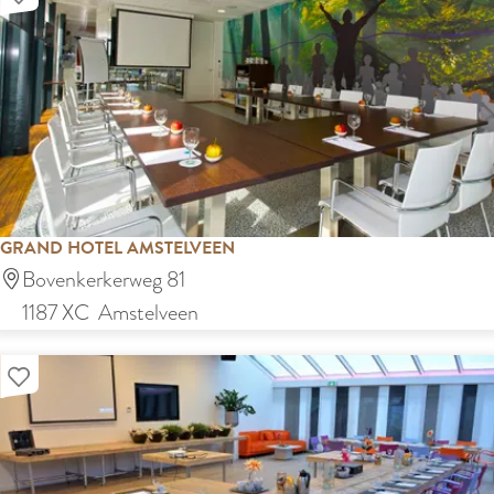
u
r
a
n
t
D
e
GRAND HOTEL AMSTELVEEN
B
G
Bovenkerkerweg 81
o
r
1187 XC
Amstelveen
s
a
b
Voeg toe aan mijn lijst
n
a
d
a
H
n
o