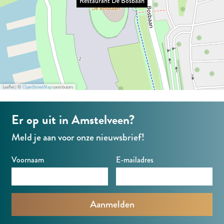
Restaurant De Bosbaan
a
s
o
B
a
a
b
s
o
a
n
a
b
s
n
a
a
b
n
a
a
n
a
Leaflet
|
©
OpenStreetMap
contributors
n
Er op uit in Amstelveen?
Meld je aan voor onze nieuwsbrief!
Voornaam
E-mailadres