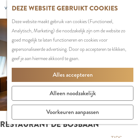
G
DEZE WEBSITE GEBRUIKT COOKIES
S
G
WINKELEN
MENU
F
a
Z
e
o
Stadshart
SLUITEN
a
Deze website maakt gebruik van cookies (Functioneel,
n
o
l
t
Winkels in
v
Analytisch, Marketing) die noodzakelijk zijn om de website zo
a
e
e
o
Amstelveen
o
goed mogelijk te laten functioneren en cookies voor
a
k
c
t
Markten
r
gepersonaliseerde advertising. Door op accepteren te klikken,
r
e
t
h
Winkelgebiede
i
geef je aan hiermee akkoord te gaan.
d
n
e
e
e
e
e
E
PLAN JE BEZOE
Alles accepteren
t
h
r
n
Overnachten
e
o
t
g
Parkeren
Alleen noodzakelijk
n
m
a
l
Bereikbaarhei
e
a
i
Vergaderen in
Voorkeuren aanpassen
p
l
s
Amstelveen
RESTAURANT DE BOSBAAN
a
H
h
g
u