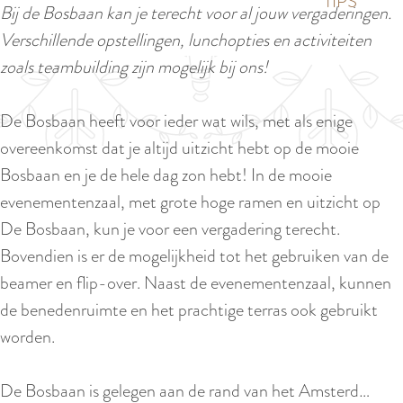
p
TIPS
Bij de Bosbaan kan je terecht voor al jouw vergaderingen.
e
i
a
Verschillende opstellingen, lunchopties en activiteiten
d
g
zoals teambuilding zijn mogelijk bij ons!
i
e
g
De Bosbaan heeft voor ieder wat wils, met als enige
e
overeenkomst dat je altijd uitzicht hebt op de mooie
t
Bosbaan en je de hele dag zon hebt! In de mooie
a
evenementenzaal, met grote hoge ramen en uitzicht op
a
De Bosbaan, kun je voor een vergadering terecht.
l
Bovendien is er de mogelijkheid tot het gebruiken van de
:
beamer en flip-over. Naast de evenementenzaal, kunnen
N
de benedenruimte en het prachtige terras ook gebruikt
e
worden.
d
e
De Bosbaan is gelegen aan de rand van het Amsterd…