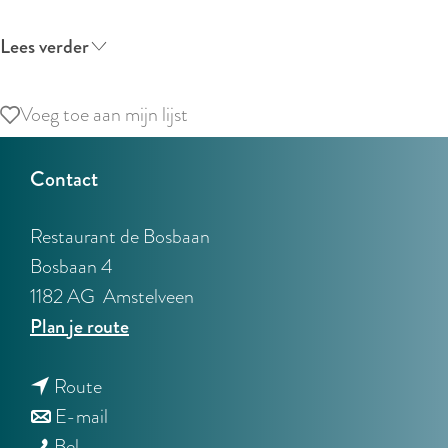
r
l
Lees verder
a
n
Voeg toe aan mijn lijst
Voeg toe aan mijn lijst
d
s
Contact
Restaurant de Bosbaan
Bosbaan 4
1182 AG
Amstelveen
n
Plan je route
a
n
a
Route
a
n
r
E-mail
R
a
a
R
Bel