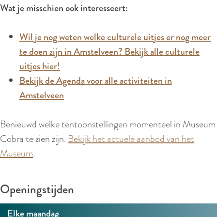
r
Wat je misschien ook interesseert:
l
a
Wil je nog weten welke culturele uitjes er nog meer
n
te doen zijn in Amstelveen? Bekijk alle culturele
d
uitjes hier!
s
Bekijk de Agenda voor alle activiteiten in
Amstelveen
Benieuwd welke tentoonstellingen momenteel in Museum
Cobra te zien zijn.
Bekijk het actuele aanbod van het
Museum
.
Openingstijden
Elke maandag