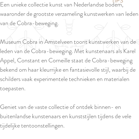
p
TIPS
Een unieke collectie kunst van Nederlandse bodem,
e
i
a
waaronder de grootste verzameling kunstwerken van leden
d
g
van de Cobra-beweging.
i
e
g
Museum Cobra in Amstelveen toont kunstwerken van de
e
leden van de Cobra-beweging. Met kunstenaars als Karel
t
Appel, Constant en Corneille staat de Cobra-beweging
a
bekend om haar kleurrijke en fantasievolle stijl, waarbij de
a
schilders vaak experimentele technieken en materialen
l
toepasten.
:
N
Geniet van de vaste collectie of ontdek binnen- en
e
buitenlandse kunstenaars en kunststijlen tijdens de vele
d
tijdelijke tentoonstellingen.
e