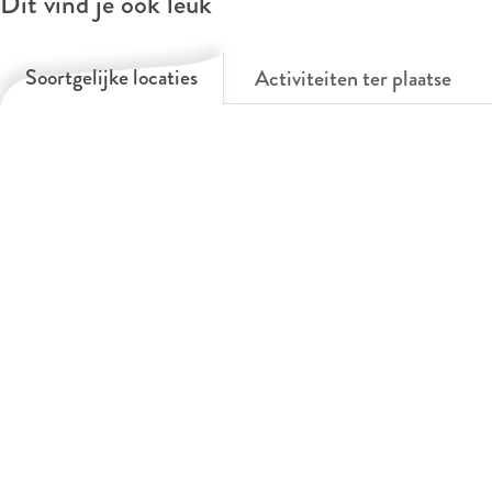
Dit vind je ook leuk
u
m
Soortgelijke locaties
Activiteiten ter plaatse