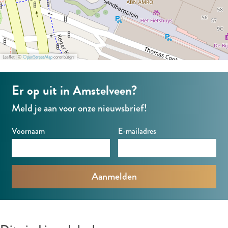
b
o
o
r
b
n
a
r
t
a
i
Leaflet
|
©
OpenStreetMap
contributors
j
n
Er op uit in Amstelveen?
C
Meld je aan voor onze nieuwsbrief!
o
Voornaam
E-mailadres
b
r
a
M
u
s
e