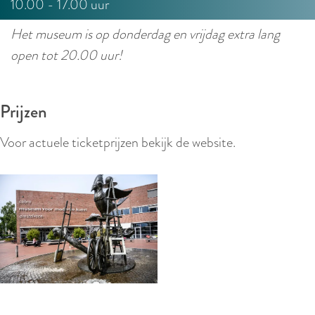
10.00 - 17.00 uur
Het museum is op donderdag en vrijdag extra lang
open tot 20.00 uur!
Prijzen
Voor actuele ticketprijzen bekijk de website.
O