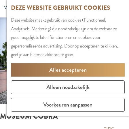
G
DEZE WEBSITE GEBRUIKT COOKIES
S
G
WINKELEN
MENU
F
a
Z
e
o
Stadshart
SLUITEN
a
Deze website maakt gebruik van cookies (Functioneel,
n
o
l
t
Winkels in
v
Analytisch, Marketing) die noodzakelijk zijn om de website zo
a
e
e
o
Amstelveen
o
goed mogelijk te laten functioneren en cookies voor
a
k
c
t
Markten
r
gepersonaliseerde advertising. Door op accepteren te klikken,
r
e
t
h
Winkelgebiede
i
geef je aan hiermee akkoord te gaan.
d
n
e
e
e
e
e
E
PLAN JE BEZOE
Alles accepteren
t
h
r
n
Overnachten
e
o
t
g
Parkeren
Alleen noodzakelijk
n
m
a
l
Bereikbaarhei
e
a
i
Vergaderen in
Voorkeuren aanpassen
p
l
s
Amstelveen
MUSEUM COBRA
a
H
h
g
u