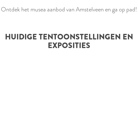
e
Ontdek het musea aanbod van Amstelveen en ga op pad!
n
e
d
HUIDIGE TENTOONSTELLINGEN EN
e
EXPOSITIES
n