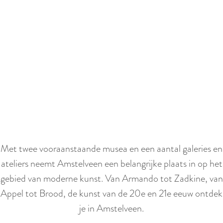
e
S
c
r
o
l
l
Met twee vooraanstaande musea en een aantal galeries en
n
ateliers neemt Amstelveen een belangrijke plaats in op het
a
gebied van moderne kunst. Van Armando tot Zadkine, van
a
Appel tot Brood, de kunst van de 20e en 21e eeuw ontdek
r
je in Amstelveen.
b