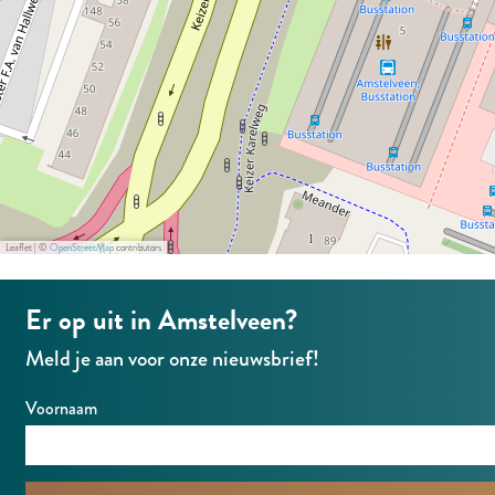
f
t
i
o
f
n
r
o
g
m
r
P
C
m
l
C
a
t
f
Leaflet
|
©
OpenStreetMap
contributors
o
r
Er op uit in Amstelveen?
m
Meld je aan voor onze nieuwsbrief!
C
Voornaam
A
m
s