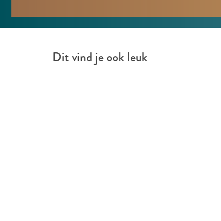
t
e
l
v
Dit vind je ook leuk
e
e
n