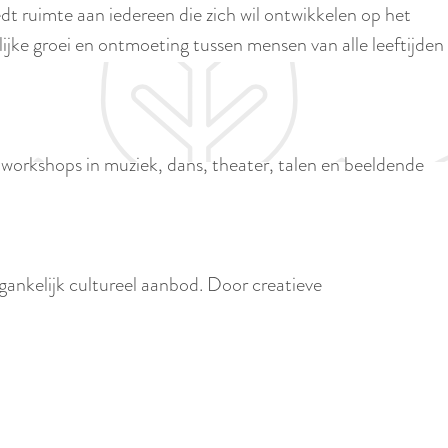
p
dt ruimte aan iedereen die zich wil ontwikkelen op het
i
a
ijke groei en ontmoeting tussen mensen van alle leeftijden
d
g
i
e
g
e
n workshops in muziek, dans, theater, talen en beeldende
t
a
a
l
gankelijk cultureel aanbod. Door creatieve
:
N
e
d
e