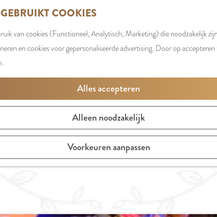
 GEBRUIKT COOKIES
uik van cookies (Functioneel, Analytisch, Marketing) die noodzakelijk zij
oneren en cookies voor gepersonaliseerde advertising. Door op accepteren t
n.
UITAGENDA AMSTELVEEN
Alles accepteren
De leukste tips om te doen en te beleven
Alleen noodzakelijk
MORGEN
DIT WEEKE
Voorkeuren aanpassen