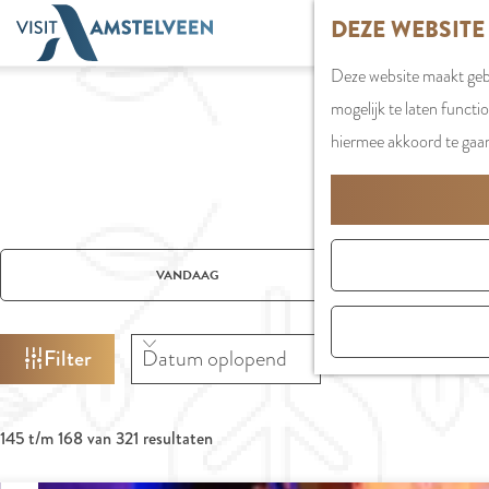
G
DEZE WEBSITE
a
Deze website maakt gebr
n
mogelijk te laten functi
a
hiermee akkoord te gaa
a
r
d
e
W
W
S
h
VANDAAG
A
a
o
o
T
n
r
m
Z
Filter
n
t
e
O
e
e
p
E
e
e
S
a
K
145 t/m 168 van 321 resultaten
r
r
o
J
g