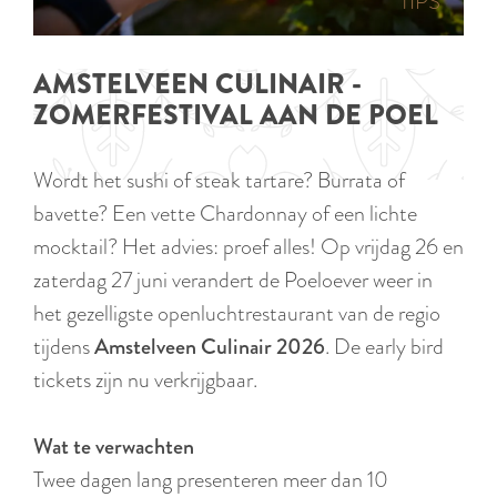
p
TIPS
e
i
a
d
g
AMSTELVEEN CULINAIR -
i
e
ZOMERFESTIVAL AAN DE POEL
g
e
Wordt het sushi of steak tartare? Burrata of
t
bavette? Een vette Chardonnay of een lichte
a
mocktail? Het advies: proef alles! Op vrijdag 26 en
a
zaterdag 27 juni verandert de Poeloever weer in
l
het gezelligste openluchtrestaurant van de regio
:
tijdens
Amstelveen Culinair 2026
. De early bird
N
tickets zijn nu verkrijgbaar.
e
d
Wat te verwachten
e
Twee dagen lang presenteren meer dan 10