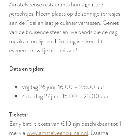
r
Amstelveense restaurants hun signature
l
gerechtjes. Neem plaats op de zonnige terrasjes
a
aan de Poel en laat je culinair verrassen. Geniet
n
van de bruisende sfeer en live bands die de dag
d
muzikaal omlijsten. Eén ding is zeker: dit
s
evenement wil je niet missen!
Data en tijden:
Vrijdag 26 juni: 16:00 – 23:00 uur
Zaterdag 27 juni: 15:00 – 23:00 uur
Tickets:
Early bird tickets van €10 zijn beschikbaar tot 1
mei via
www.amstelveenculinair.nl
. Daarna