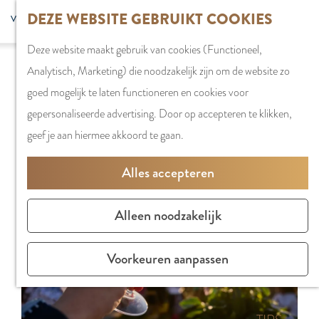
G
DEZE WEBSITE GEBRUIKT COOKIES
S
G
WINKELEN
MENU
F
a
Z
e
o
Stadshart
SLUITEN
a
Deze website maakt gebruik van cookies (Functioneel,
n
o
l
t
Sorry, deze activiteit is niet meer beschikbaar.
Winkels in
v
Analytisch, Marketing) die noodzakelijk zijn om de website zo
a
e
e
o
Bekijk het
actuele aanbod
voor de beschikbare
Amstelveen
o
goed mogelijk te laten functioneren en cookies voor
a
k
c
t
opties.
Markten
r
gepersonaliseerde advertising. Door op accepteren te klikken,
r
e
t
h
Winkelgebiede
i
geef je aan hiermee akkoord te gaan.
d
n
e
e
e
e
e
E
PLAN JE BEZOE
Alles accepteren
t
h
r
n
Overnachten
e
o
t
g
Parkeren
Alleen noodzakelijk
n
m
a
l
Bereikbaarhei
e
a
i
Vergaderen in
Voorkeuren aanpassen
p
l
s
Amstelveen
a
H
h
g
u