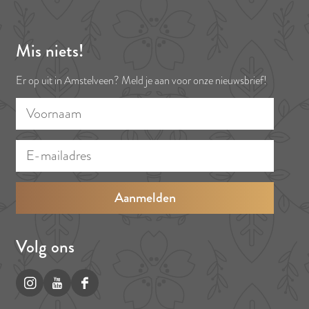
e
n
h
Mis niets!
o
Er op uit in Amstelveen? Meld je aan voor onze nieuwsbrief!
f
V
E
o
-
o
m
r
a
n
i
a
l
a
a
Volg ons
m
d
r
I
Y
F
e