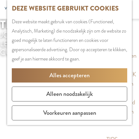
G
DEZE WEBSITE GEBRUIKT COOKIES
S
G
WINKELEN
MENU
F
a
Z
e
o
Stadshart
SLUITEN
a
TIPS UIT AMSTELVEEN
Deze website maakt gebruik van cookies (Functioneel,
n
o
l
t
Winkels in
v
Analytisch, Marketing) die noodzakelijk zijn om de website zo
a
JOUW INSPIRATIE VOOR DE
e
e
o
Amstelveen
o
goed mogelijk te laten functioneren en cookies voor
a
LEUKSTE STADSUITJES EN
k
c
t
Markten
r
gepersonaliseerde advertising. Door op accepteren te klikken,
r
CULINAIRE ONTDEKKINGEN
e
t
h
Winkelgebieden
i
geef je aan hiermee akkoord te gaan.
d
n
e
e
e
e
e
E
PLAN JE BEZOEK
Alles accepteren
t
h
r
n
Overnachten
e
o
t
g
Parkeren
Alleen noodzakelijk
n
m
a
l
Bereikbaarheid
e
a
i
Vergaderen in
Voorkeuren aanpassen
p
l
s
Amstelveen
a
H
h
g
u