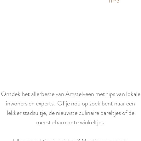
p
TIPS
e
i
a
d
g
i
e
g
S
e
c
t
r
a
o
a
l
l
l
Ontdek het allerbeste van Amstelveen met tips van lokale
:
n
inwoners en experts. Of je nou op zoek bent naar een
N
a
lekker stadsuitje, de nieuwste culinaire pareltjes of de
e
a
meest charmante winkeltjes.
d
r
e
b