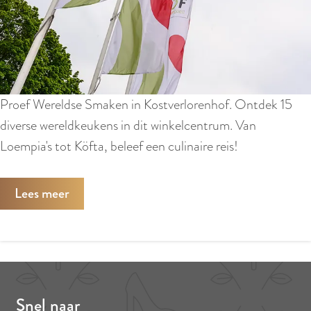
p
s
o
m
l
Proef Wereldse Smaken in Kostverlorenhof. Ontdek 15
e
diverse wereldkeukens in dit winkelcentrum. Van
k
Loempia's tot Köfta, beleef een culinaire reis!
k
e
Lees meer
r
t
e
e
t
Snel naar