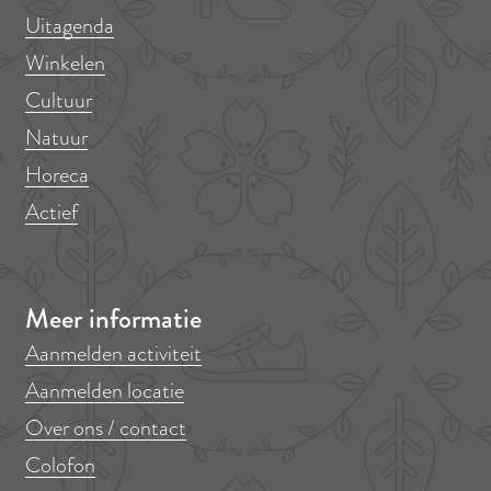
e
Uitagenda
n
Winkelen
b
i
Cultuur
j
Natuur
K
Horeca
o
Actief
s
t
v
Meer informatie
e
Aanmelden activiteit
r
Aanmelden locatie
l
Over ons / contact
o
r
Colofon