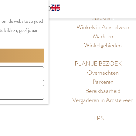
S
G
WINKELEN
MENU
F
Z
e
o
Stadshart
SLUITEN
a
n om de website zo goed
o
l
t
Winkels in Amstelveen
v
e klikken, geef je aan
e
e
o
Markten
o
k
c
t
Winkelgebieden
r
e
t
h
i
n
e
e
PLAN JE BEZOEK
e
e
E
Overnachten
t
r
n
Parkeren
e
t
g
Bereikbaarheid
n
a
l
Vergaderen in Amstelveen
a
i
l
s
TIPS
H
h
u