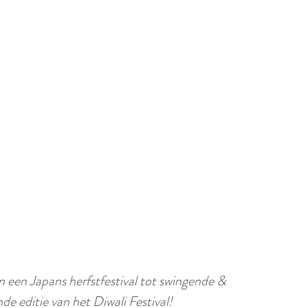
p
i
a
d
g
i
e
g
e
t
a
a
l
:
N
e
d
 een Japans herfstfestival tot swingende &
e
e editie van het Diwali Festival!