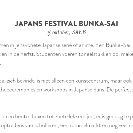
JAPANS FESTIVAL BUNKA-SAI
5 oktober, SAKB
n in je favoriete Japanse serie of anime. Een Bunka-Sai, of l
en in de herfst. Studenten voeren toneelstukken op, make
.
 zich bevindt, is niet alleen een kunstcentrum, maar oo
als theeceremonies en workshops in Japanse dans. De perfect
cha en bento-boxen tot zoete lekkernijen, er is genoeg te 
ve optredens van scholieren, een rommelmarkt en nog veel m