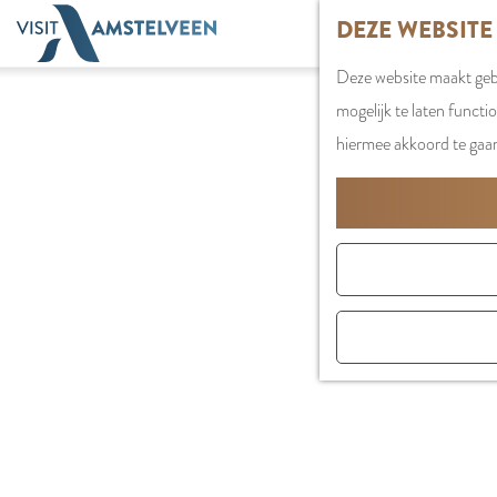
G
DEZE WEBSITE
a
Deze website maakt gebr
n
mogelijk te laten functi
a
hiermee akkoord te gaa
a
r
d
e
h
o
m
e
p
a
g