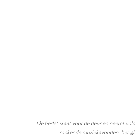
e
De herfst staat voor de deur en neemt vol
rockende muziekavonden, het gloe