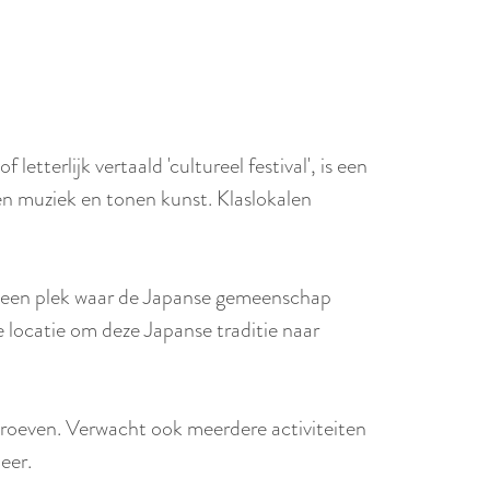
r
l
a
n
d
s
etterlijk vertaald 'cultureel festival', is een
n muziek en tonen kunst. Klaslokalen
k een plek waar de Japanse gemeenschap
e locatie om deze Japanse traditie naar
proeven. Verwacht ook meerdere activiteiten
eer.