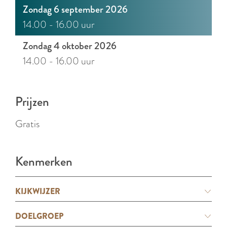
r
Zondag 6 september 2026
l
14.00 - 16.00 uur
a
Zondag 4 oktober 2026
n
14.00 - 16.00 uur
d
s
Prijzen
Gratis
Kenmerken
KIJKWIJZER
DOELGROEP