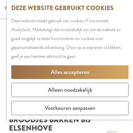
G
DEZE WEBSITE GEBRUIKT COOKIES
S
G
WINKELEN
MENU
F
a
Z
e
o
Stadshart
SLUITEN
a
Deze website maakt gebruik van cookies (Functioneel,
n
o
l
t
Winkels in
v
Analytisch, Marketing) die noodzakelijk zijn om de website zo
a
e
e
o
Amstelveen
o
goed mogelijk te laten functioneren en cookies voor
a
k
c
t
Markten
r
gepersonaliseerde advertising. Door op accepteren te klikken,
r
e
t
h
Winkelgebiede
i
geef je aan hiermee akkoord te gaan.
d
n
e
e
e
e
e
E
PLAN JE BEZOE
Alles accepteren
t
h
r
n
Overnachten
e
o
t
g
Parkeren
Alleen noodzakelijk
n
m
a
l
Bereikbaarhei
e
a
i
Vergaderen in
Voorkeuren aanpassen
p
l
s
Amstelveen
BROODJES BAKKEN BIJ
a
H
h
ELSENHOVE
g
u