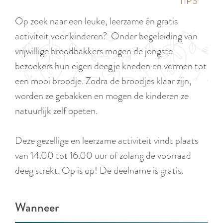
p
TIPS
e
i
a
Op zoek naar een leuke, leerzame én gratis
d
g
activiteit voor kinderen? Onder begeleiding van
i
e
vrijwillige broodbakkers mogen de jongste
g
bezoekers hun eigen deegje kneden en vormen tot
e
een mooi broodje. Zodra de broodjes klaar zijn,
t
worden ze gebakken en mogen de kinderen ze
a
natuurlijk zelf opeten.
a
l
Deze gezellige en leerzame activiteit vindt plaats
:
van 14.00 tot 16.00 uur of zolang de voorraad
N
deeg strekt. Op is op! De deelname is gratis.
e
d
Wanneer
e