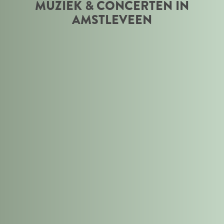
MUZIEK & CONCERTEN IN
s
AMSTLEVEEN