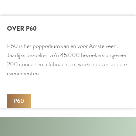
l
e
t
S
o
e
OVER P60
n
s
G
s
P60 is het poppodium van en voor Amstelveen.
r
i
Jaarlijks bezoeken zo’n 45.000 bezoekers ongeveer
o
e
200 concerten, clubnachten, workshops en andere
v
s
evenementen.
e
-
Z
w
P60
e
m
j
a