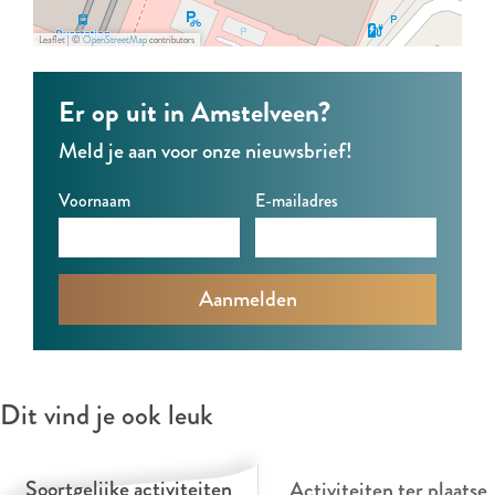
S
H
T
&
S
K
E
H
T
K
Leaflet
|
©
OpenStreetMap
contributors
I
S
E
H
I
Er op uit in Amstelveen?
D
K
S
E
D
S
I
K
S
S
Meld je aan voor onze nieuwsbrief!
D
I
K
Voornaam
E-mailadres
S
D
I
S
D
S
Dit vind je ook leuk
Soortgelijke activiteiten
Activiteiten ter plaatse