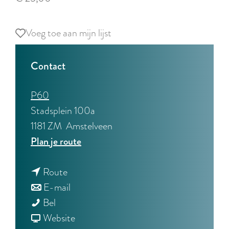
Voeg toe aan mijn lijst
Voeg toe aan mijn lijst
Contact
P60
Stadsplein 100a
1181 ZM
Amstelveen
n
Plan je route
a
n
a
Route
a
n
r
E-mail
T
a
a
T
Bel
H
r
a
v
H
Website