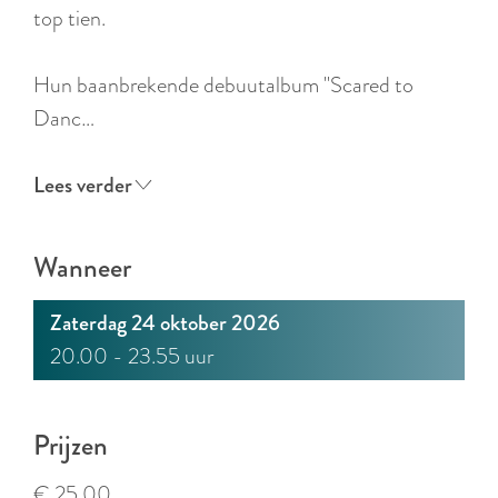
r
top tien.
l
a
Hun baanbrekende debuutalbum "Scared to
n
Danc…
d
s
Lees verder
Wanneer
Zaterdag 24 oktober 2026
20.00 - 23.55 uur
Prijzen
€ 25,00