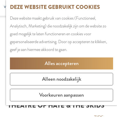
G
DEZE WEBSITE GEBRUIKT COOKIES
S
G
WINKELEN
MENU
F
a
Z
e
o
Stadshart
SLUITEN
a
Deze website maakt gebruik van cookies (Functioneel,
n
o
l
t
Winkels in
v
Analytisch, Marketing) die noodzakelijk zijn om de website zo
a
e
e
o
Amstelveen
o
goed mogelijk te laten functioneren en cookies voor
a
k
c
t
Markten
r
gepersonaliseerde advertising. Door op accepteren te klikken,
r
e
t
h
Winkelgebiede
i
geef je aan hiermee akkoord te gaan.
d
n
e
e
e
e
e
E
PLAN JE BEZOE
Alles accepteren
t
h
r
n
Overnachten
e
o
t
g
Parkeren
Alleen noodzakelijk
n
m
a
l
Bereikbaarhei
e
a
i
Vergaderen in
Voorkeuren aanpassen
p
l
s
Amstelveen
THEATRE OF HATE & THE SKIDS
a
H
h
g
u