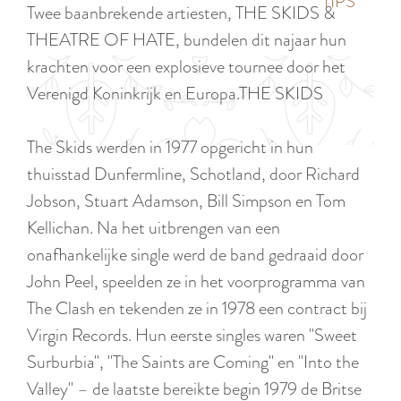
p
TIPS
Twee baanbrekende artiesten, THE SKIDS &
e
i
a
THEATRE OF HATE, bundelen dit najaar hun
d
g
krachten voor een explosieve tournee door het
i
e
Verenigd Koninkrijk en Europa.THE SKIDS
g
e
The Skids werden in 1977 opgericht in hun
t
thuisstad Dunfermline, Schotland, door Richard
a
Jobson, Stuart Adamson, Bill Simpson en Tom
a
Kellichan. Na het uitbrengen van een
l
onafhankelijke single werd de band gedraaid door
:
John Peel, speelden ze in het voorprogramma van
N
The Clash en tekenden ze in 1978 een contract bij
e
Virgin Records. Hun eerste singles waren "Sweet
d
Surburbia", "The Saints are Coming" en "Into the
e
Valley" – de laatste bereikte begin 1979 de Britse