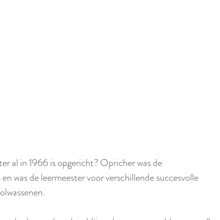
p
i
a
d
g
i
e
g
e
t
a
a
l
:
N
r al in 1966 is opgericht? Opricher was de
e
en was de leermeester voor verschillende succesvolle
d
volwassenen.
e