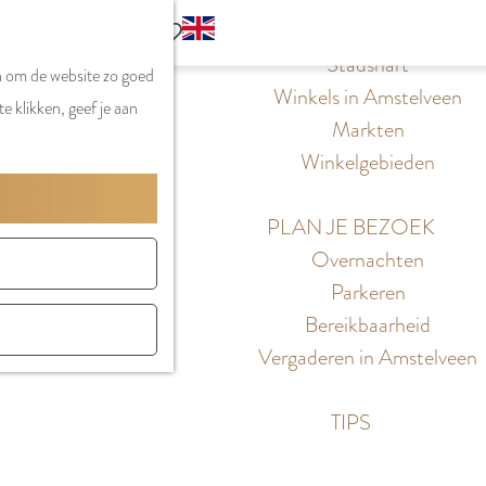
S
G
WINKELEN
MENU
F
Z
e
o
Stadshart
SLUITEN
a
n om de website zo goed
o
l
t
Winkels in Amstelveen
v
e klikken, geef je aan
e
e
o
Markten
o
k
c
t
Winkelgebieden
r
e
t
h
i
n
e
e
PLAN JE BEZOEK
e
e
E
Overnachten
t
r
n
Parkeren
e
t
g
Bereikbaarheid
n
a
l
Vergaderen in Amstelveen
a
i
l
s
TIPS
H
h
u