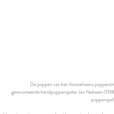
e
De poppen van het Amstelveens poppentheat
gerenomeerde handpoppenspeler Jan Nelissen (1918-19
poppenspele