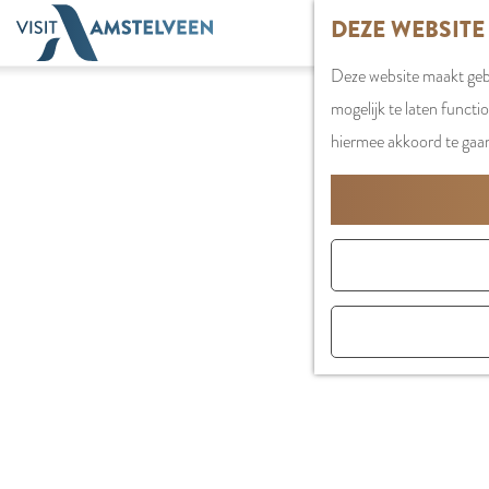
G
DEZE WEBSITE
a
Deze website maakt gebr
n
mogelijk te laten functi
a
hiermee akkoord te gaa
a
r
d
e
h
o
m
e
p
a
g