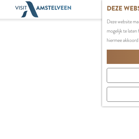
G
DEZE WEB
a
Deze website maa
n
mogelijk te laten
a
hiermee akkoord 
a
r
d
e
h
o
m
e
p
a
g