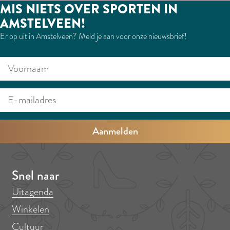
MIS NIETS OVER SPORTEN IN
AMSTELVEEN!
Er op uit in Amstelveen? Meld je aan voor onze nieuwsbrief!
V
E
o
-
o
m
r
a
n
i
a
l
a
a
m
d
Snel naar
r
Uitagenda
e
Winkelen
s
Cultuur