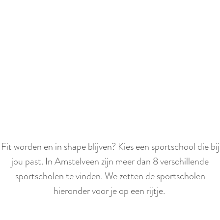
e
S
c
r
o
l
l
Fit worden en in shape blijven? Kies een sportschool die bij
n
jou past. In Amstelveen zijn meer dan 8 verschillende
a
sportscholen te vinden. We zetten de sportscholen
a
hieronder voor je op een rijtje.
r
b