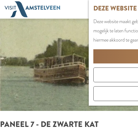
G
DEZE WEBSITE
a
Deze website maakt gebr
n
mogelijk te laten functi
a
hiermee akkoord te gaa
a
r
d
e
h
o
m
e
p
PANEEL 7 - DE ZWARTE KAT
a
g