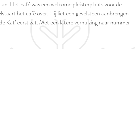
p
aan. Het café was een welkome pleisterplaats voor de
i
a
staart het café over. Hij liet een gevelsteen aanbrengen
d
g
n de Kat’ eerst zat. Met een latere verhuizing naar nummer
i
e
g
e
t
a
a
l
:
N
e
d
e