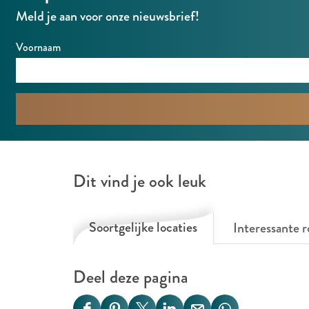
K
t
g
Meld je aan voor onze nieuwsbrief!
a
P
t
Voornaam
a
n
e
e
l
7
-
Dit vind je ook leuk
S
t
Soortgelijke locaties
Interessante r
a
d
i
n