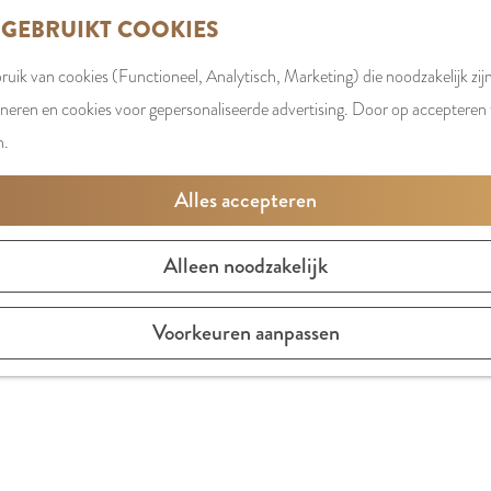
 GEBRUIKT COOKIES
uik van cookies (Functioneel, Analytisch, Marketing) die noodzakelijk zij
oneren en cookies voor gepersonaliseerde advertising. Door op accepteren t
n.
UITAGENDA AMSTELVEEN
Alles accepteren
De leukste tips om te doen en te beleven
Alleen noodzakelijk
MORGEN
DIT WEEKE
Voorkeuren aanpassen