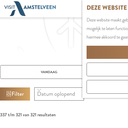
G
DEZE WEBSITE
a
Deze website maakt gebr
n
mogelijk te laten functi
a
hiermee akkoord te gaa
a
r
d
e
W
W
S
h
VANDAAG
A
a
o
o
T
n
r
m
Z
Filter
n
t
e
O
e
e
p
E
e
e
S
a
K
337 t/m 321 van 321 resultaten
r
r
o
J
g