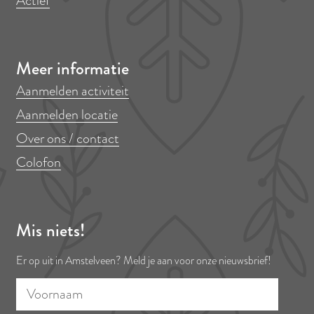
Actief
Meer informatie
Aanmelden activiteit
Aanmelden locatie
Over ons / contact
Colofon
Mis niets!
Er op uit in Amstelveen? Meld je aan voor onze nieuwsbrief!
V
E
o
-