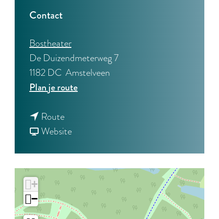
Contact
Bostheater
De Duizendmeterweg 7
1182 DC
Amstelveen
n
Plan je route
a
n
a
Route
a
v
r
Website
a
a
S
r
n
p
S
S
i
+
p
p
n
−
i
i
o
n
n
z