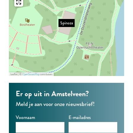
o
o
a
z
z
Spinoza
a
a
Leaflet
|
©
OpenStreetMap
contributors
Er op uit in Amstelveen?
Meld je aan voor onze nieuwsbrief!
Voornaam
E-mailadres