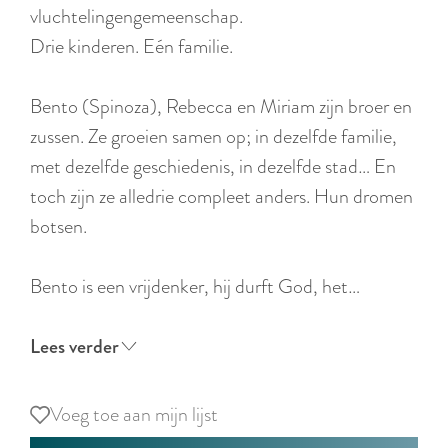
r
vluchtelingengemeenschap.
l
Drie kinderen. Eén familie.
a
n
Bento (Spinoza), Rebecca en Miriam zijn broer en
d
zussen. Ze groeien samen op; in dezelfde familie,
s
met dezelfde geschiedenis, in dezelfde stad… En
toch zijn ze alledrie compleet anders. Hun dromen
botsen.
Bento is een vrijdenker, hij durft God, het…
Lees verder
Voeg toe aan mijn lijst
Voeg toe aan mijn lijst