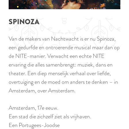
p
TIPS
e
i
a
d
g
SPINOZA
i
e
g
Van de makers van Nachtwacht is er nu Spinoza,
e
een gedurfde en ontroerende musical maar dan op
t
de NITE-manier. Verwacht een echte NITE
a
ervaring die alles samenbrengt: muziek, dans en
a
theater. Een diep menselijk verhaal over liefde,
l
overtuiging en de moed om anders te denken – in
:
Amsterdam, over Amsterdam.
N
e
Amsterdam, 17e eeuw.
d
Een stad die zichzelf ziet als vrijhaven.
e
Een Portugees-Joodse