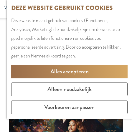
G
DEZE WEBSITE GEBRUIKT COOKIES
S
G
WINKELEN
MENU
F
a
Z
e
o
Stadshart
SLUITEN
a
Deze website maakt gebruik van cookies (Functioneel,
n
o
l
t
Sorry, deze activiteit is niet meer beschikbaar.
Winkels in
v
Analytisch, Marketing) die noodzakelijk zijn om de website zo
a
e
e
o
Bekijk het
actuele aanbod
voor de beschikbare
Amstelveen
o
goed mogelijk te laten functioneren en cookies voor
a
k
c
t
opties.
Markten
r
gepersonaliseerde advertising. Door op accepteren te klikken,
r
e
t
h
Winkelgebiede
i
geef je aan hiermee akkoord te gaan.
d
n
e
e
e
e
e
E
PLAN JE BEZOE
Alles accepteren
t
h
r
n
Overnachten
e
o
t
g
Parkeren
Alleen noodzakelijk
n
m
a
l
Bereikbaarhei
e
a
i
Vergaderen in
Voorkeuren aanpassen
p
l
s
Amstelveen
a
H
h
g
u