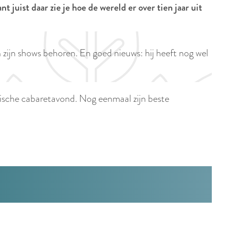
p
 juist daar zie je hoe de wereld er over tien jaar uit
i
a
d
g
i
e
n zijn shows behoren. En goed nieuws: hij heeft nog wel
g
e
t
arische cabaretavond. Nog eenmaal zijn beste
a
a
l
:
N
e
d
e