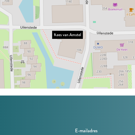
Kees van Amstel
E-mailadres