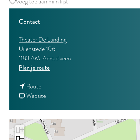
Voeg toe aan mijn lijst
Voeg toe aan mijn lijst
Contact
Theater De Landing
Uilenstede 106
1183 AM
Amstelveen
n
Plan je route
a
n
a
Route
a
v
r
Website
a
a
K
r
n
e
K
K
e
+
e
e
s
−