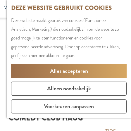
G
DEZE WEBSITE GEBRUIKT COOKIES
S
G
WINKELEN
MENU
F
a
Z
e
o
Stadshart
SLUITEN
a
Deze website maakt gebruik van cookies (Functioneel,
n
o
l
t
Winkels in
v
Analytisch, Marketing) die noodzakelijk zijn om de website zo
a
e
e
o
Amstelveen
o
goed mogelijk te laten functioneren en cookies voor
a
k
c
t
Markten
r
gepersonaliseerde advertising. Door op accepteren te klikken,
r
e
t
h
Winkelgebiede
i
geef je aan hiermee akkoord te gaan.
d
n
e
e
e
e
e
E
PLAN JE BEZOE
Alles accepteren
t
h
r
n
Overnachten
e
o
t
g
Parkeren
Alleen noodzakelijk
n
m
a
l
Bereikbaarhei
e
a
i
Vergaderen in
Voorkeuren aanpassen
p
l
s
Amstelveen
COMEDY CLUB HAUG
a
H
h
g
u