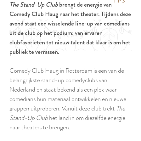
p
TIPS
The Stand-Up Club
brengt de energie van
e
i
a
Comedy Club Haug naar het theater. Tijdens deze
d
g
avond staat een wisselende line-up van comedians
i
e
uit de club op het podium: van ervaren
g
clubfavorieten tot nieuw talent dat klaar is om het
e
publiek te verrassen.
t
a
Comedy Club Haug in Rotterdam is een van de
a
belangrijkste stand-up comedyclubs van
l
Nederland en staat bekend als een plek waar
:
comedians hun materiaal ontwikkelen en nieuwe
N
grappen uitproberen. Vanuit deze club trekt
The
e
Stand-Up Club
het land in om diezelfde energie
d
naar theaters te brengen.
e