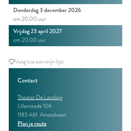
Donderdag 3 december 2026
om 20.00 uur
Vrijdag 23 april 2027
om 20.00 uur
Voeg toe aan mijn lijst
Voeg toe aan mijn lijst
Contact
Theater De Landing
Uilenstede 106
1183 AM
Amstelveen
n
Plan je route