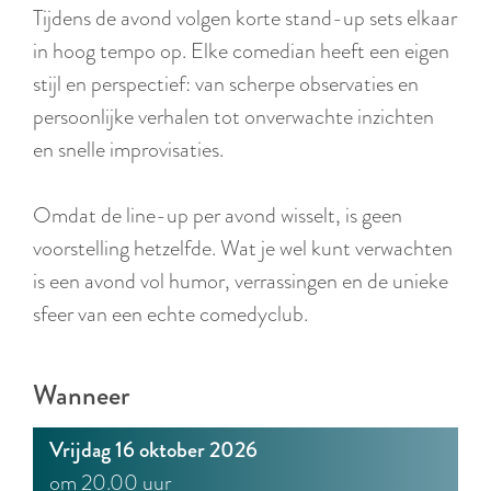
r
Tijdens de avond volgen korte stand-up sets elkaar
l
in hoog tempo op. Elke comedian heeft een eigen
a
stijl en perspectief: van scherpe observaties en
n
persoonlijke verhalen tot onverwachte inzichten
d
en snelle improvisaties.
s
Omdat de line-up per avond wisselt, is geen
voorstelling hetzelfde. Wat je wel kunt verwachten
is een avond vol humor, verrassingen en de unieke
sfeer van een echte comedyclub.
Wanneer
Vrijdag 16 oktober 2026
om 20.00 uur