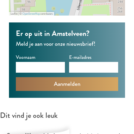
H
H
u
a
a
g
Leaflet
|
©
OpenStreetMap
contributors
u
u
g
g
Er op uit in Amstelveen?
Meld je aan voor onze nieuwsbrief!
Voornaam
E-mailadres
Dit vind je ook leuk