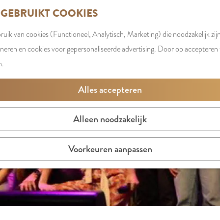
 GEBRUIKT COOKIES
uik van cookies (Functioneel, Analytisch, Marketing) die noodzakelijk zij
t is niet meer beschikbaar. Bekijk het
actuele aanbod
voor d
oneren en cookies voor gepersonaliseerde advertising. Door op accepteren t
n.
Alles accepteren
Alleen noodzakelijk
Voorkeuren aanpassen