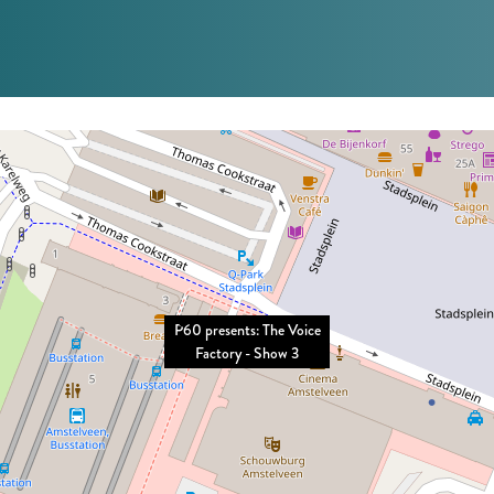
P60 presents: The Voice
Factory - Show 3