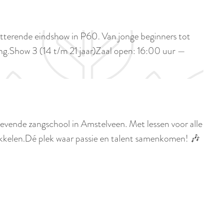
p
i
a
d
g
etterende eindshow in P60. Van jonge beginners tot
i
e
zang.Show 3 (14 t/m 21 jaar)Zaal open: 16:00 uur —
g
e
t
a
a
evende zangschool in Amstelveen. Met lessen voor alle
l
wikkelen.Dé plek waar passie en talent samenkomen! 🎶
:
N
e
d
e