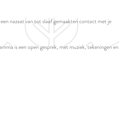
p
i
a
d
g
s een nazaat van tot slaaf gemaakten contact met je
i
e
g
e
gramma is een open gesprek, met muziek, tekeningen en
t
a
a
l
:
N
e
d
e