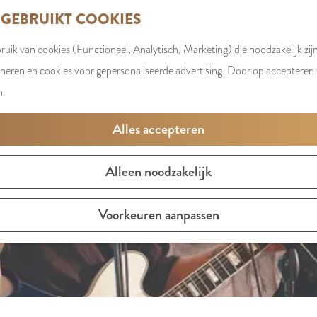
 GEBRUIKT COOKIES
uik van cookies (Functioneel, Analytisch, Marketing) die noodzakelijk zij
t is niet meer beschikbaar. Bekijk het
actuele aanbod
voor d
oneren en cookies voor gepersonaliseerde advertising. Door op accepteren t
n.
Alles accepteren
Alleen noodzakelijk
Voorkeuren aanpassen