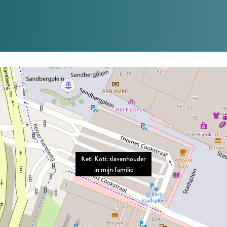
Keti Koti: slavenhouder
in mijn familie