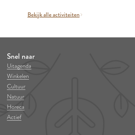
Bekijk alle activiteiten
Snel naar
Uitagenda
Winkelen
Cultuur
Natuur
Horeca
Actief