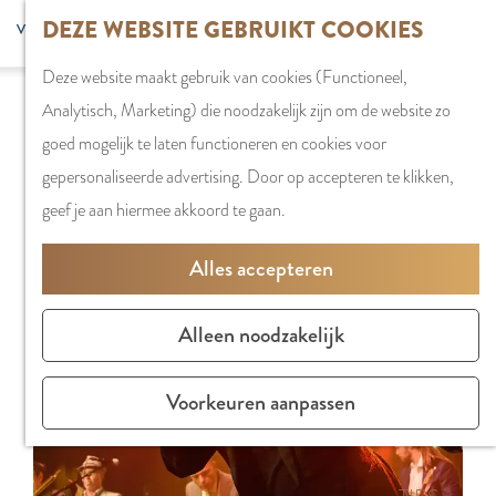
G
DEZE WEBSITE GEBRUIKT COOKIES
S
G
WINKELEN
MENU
F
a
Z
e
o
Stadshart
SLUITEN
a
Deze website maakt gebruik van cookies (Functioneel,
n
o
l
t
Sorry, deze activiteit is niet meer beschikbaar.
Winkels in
v
Analytisch, Marketing) die noodzakelijk zijn om de website zo
a
e
e
o
Bekijk het
actuele aanbod
voor de beschikbare
Amstelveen
o
goed mogelijk te laten functioneren en cookies voor
a
k
c
t
opties.
Markten
r
gepersonaliseerde advertising. Door op accepteren te klikken,
r
e
t
h
Winkelgebiede
i
geef je aan hiermee akkoord te gaan.
d
n
e
e
e
e
e
E
PLAN JE BEZOE
Alles accepteren
t
h
r
n
Overnachten
e
o
t
g
Parkeren
Alleen noodzakelijk
n
m
a
l
Bereikbaarhei
e
a
i
Vergaderen in
Voorkeuren aanpassen
p
l
s
Amstelveen
a
H
h
g
u