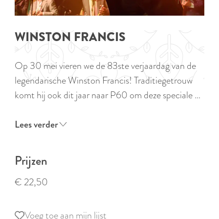
p
TIPS
e
i
a
d
g
WINSTON FRANCIS
i
e
g
Op 30 mei vieren we de 83ste verjaardag van de
e
legendarische Winston Francis! Traditiegetrouw
t
komt hij ook dit jaar naar P60 om deze speciale …
a
a
Lees verder
l
:
Prijzen
N
e
€ 22,50
d
e
Voeg toe aan mijn lijst
Voeg toe aan mijn lijst