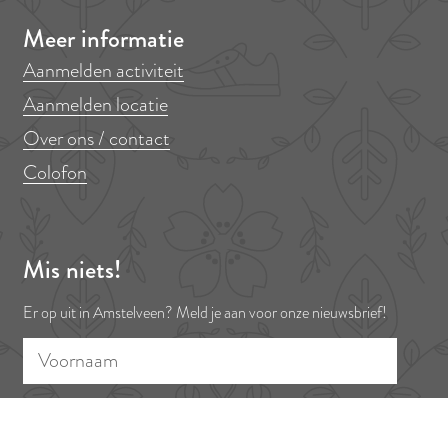
Meer informatie
Aanmelden activiteit
Aanmelden locatie
Over ons / contact
Colofon
Mis niets!
Er op uit in Amstelveen? Meld je aan voor onze nieuwsbrief!
V
E
o
-
o
m
r
a