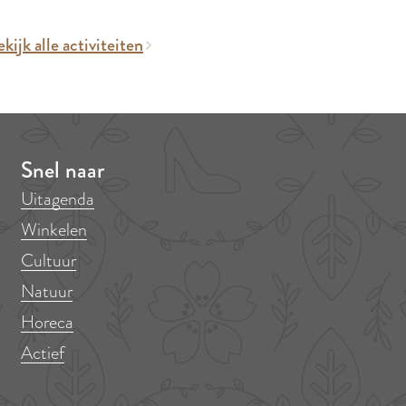
kijk alle activiteiten
Snel naar
Uitagenda
Winkelen
Cultuur
Natuur
Horeca
Actief