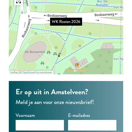
2
n
e
0
6
2
n
2
0
2
6
WK Roeien 2026
2
0
6
2
6
Leaflet
|
©
OpenStreetMap
contributors
Er op uit in Amstelveen?
Meld je aan voor onze nieuwsbrief!
Voornaam
E-mailadres