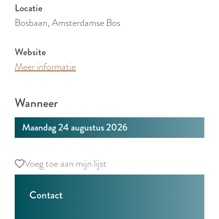
r
Locatie
l
Bosbaan, Amsterdamse Bos
a
n
Website
d
Meer informatie
s
Wanneer
Maandag 24 augustus 2026
Voeg toe aan mijn lijst
Voeg toe aan mijn lijst
Contact