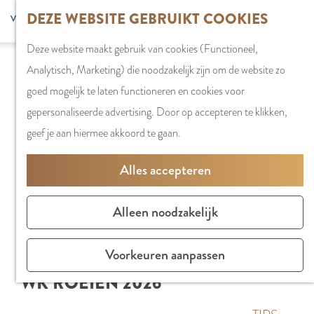
G
DEZE WEBSITE GEBRUIKT COOKIES
S
G
WINKELEN
MENU
F
a
Z
e
o
Stadshart
SLUITEN
a
Deze website maakt gebruik van cookies (Functioneel,
n
o
l
t
Winkels in
v
Analytisch, Marketing) die noodzakelijk zijn om de website zo
a
e
e
o
Amstelveen
o
goed mogelijk te laten functioneren en cookies voor
a
k
c
t
Markten
r
gepersonaliseerde advertising. Door op accepteren te klikken,
r
e
t
h
Winkelgebiede
i
geef je aan hiermee akkoord te gaan.
d
n
e
e
e
e
e
E
PLAN JE BEZOE
Alles accepteren
t
h
r
n
Overnachten
e
o
t
g
Parkeren
Alleen noodzakelijk
n
m
a
l
Bereikbaarhei
e
a
i
Vergaderen in
Voorkeuren aanpassen
p
l
s
Amstelveen
WK ROEIEN 2026
a
H
h
g
u