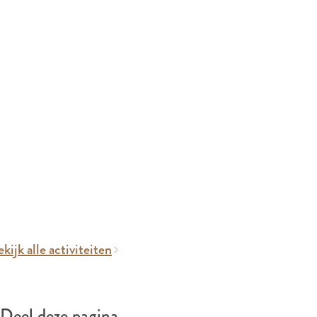
kijk alle activiteiten
Deel deze pagina