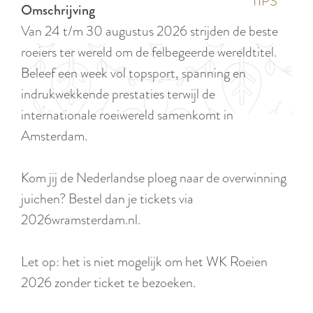
p
TIPS
Omschrijving
e
i
a
Van 24 t/m 30 augustus 2026 strijden de beste
d
g
roeiers ter wereld om de felbegeerde wereldtitel.
i
e
Beleef een week vol topsport, spanning en
g
indrukwekkende prestaties terwijl de
e
internationale roeiwereld samenkomt in
t
Amsterdam.
a
a
Kom jij de Nederlandse ploeg naar de overwinning
l
juichen? Bestel dan je tickets via
:
2026wramsterdam.nl.
N
e
Let op: het is niet mogelijk om het WK Roeien
d
2026 zonder ticket te bezoeken.
e