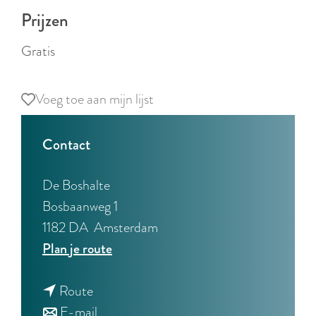
r
Prijzen
l
a
Gratis
n
d
Voeg toe aan mijn lijst
Voeg toe aan mijn lijst
s
Contact
De Boshalte
Bosbaanweg 1
1182 DA
Amsterdam
n
Plan je route
a
n
a
Route
a
n
r
E-mail