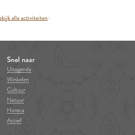
kijk alle activiteiten
Snel naar
Uitagenda
Winkelen
Cultuur
Natuur
Horeca
Actief