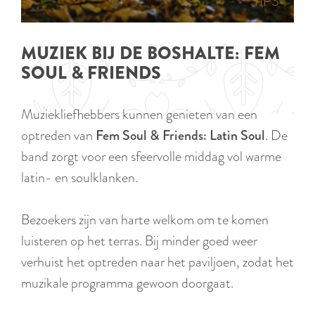
p
TIPS
e
i
a
d
g
MUZIEK BIJ DE BOSHALTE: FEM
i
e
SOUL & FRIENDS
g
e
Muziekliefhebbers kunnen genieten van een
t
optreden van
Fem Soul & Friends: Latin Soul
. De
a
band zorgt voor een sfeervolle middag vol warme
a
latin- en soulklanken.
l
:
Bezoekers zijn van harte welkom om te komen
N
luisteren op het terras. Bij minder goed weer
e
verhuist het optreden naar het paviljoen, zodat het
d
muzikale programma gewoon doorgaat.
e