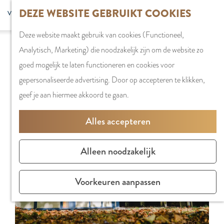
G
DEZE WEBSITE GEBRUIKT COOKIES
S
G
WINKELEN
MENU
F
a
Z
e
o
Stadshart
SLUITEN
a
Deze website maakt gebruik van cookies (Functioneel,
n
o
l
t
Sorry, deze activiteit is niet meer beschikbaar.
Winkels in
v
Analytisch, Marketing) die noodzakelijk zijn om de website zo
a
e
e
o
Bekijk het
actuele aanbod
voor de beschikbare
Amstelveen
o
goed mogelijk te laten functioneren en cookies voor
a
k
c
t
opties.
Markten
r
gepersonaliseerde advertising. Door op accepteren te klikken,
r
e
t
h
Winkelgebiede
i
geef je aan hiermee akkoord te gaan.
d
n
e
e
e
e
e
E
PLAN JE BEZOE
Alles accepteren
t
h
r
n
Overnachten
e
o
t
g
Parkeren
Alleen noodzakelijk
n
m
a
l
Bereikbaarhei
e
a
i
Vergaderen in
Voorkeuren aanpassen
p
l
s
Amstelveen
a
H
h
g
u