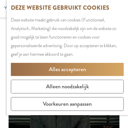
G
DEZE WEBSITE GEBRUIKT COOKIES
S
G
WINKELEN
MENU
F
a
Z
e
o
Stadshart
SLUITEN
a
Deze website maakt gebruik van cookies (Functioneel,
n
o
l
t
Sorry, deze activiteit is niet meer beschikbaar.
Winkels in
v
Analytisch, Marketing) die noodzakelijk zijn om de website zo
a
e
e
o
Bekijk het
actuele aanbod
voor de beschikbare
Amstelveen
o
goed mogelijk te laten functioneren en cookies voor
a
k
c
t
opties.
Markten
r
gepersonaliseerde advertising. Door op accepteren te klikken,
r
e
t
h
Winkelgebiede
i
geef je aan hiermee akkoord te gaan.
d
n
e
e
e
e
e
E
PLAN JE BEZOE
Alles accepteren
t
h
r
n
Overnachten
e
o
t
g
Parkeren
Alleen noodzakelijk
n
m
a
l
Bereikbaarhei
e
a
i
Vergaderen in
Voorkeuren aanpassen
p
l
s
Amstelveen
a
H
h
g
u