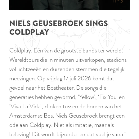
p
TIPS
e
i
a
d
g
NIELS GEUSEBROEK SINGS
i
e
COLDPLAY
g
e
Coldplay. Eén van de grootste bands ter wereld.
t
Wereldtours die in minuten uitverkopen, stadions
a
vol lichtzeeën en duizenden stemmen die tegelijk
a
meezingen. Op vrijdag 17 juli 2026 komt dat
l
gevoel naar het Bostheater. De songs die
:
generaties hebben gevormd, ‘Yellow’, ‘Fix You’ en
N
‘Viva La Vida’, klinken tussen de bomen van het
e
Amsterdamse Bos. Niels Geusebroek brengt een
d
ode aan Coldplay. Niet als imitatie, maar als
e
beleving! Dit wordt bijzonder en dat voel je vanaf