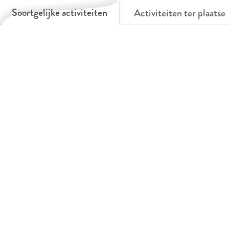
Soortgelijke activiteiten
Activiteiten ter plaatse
a
l
l
y
a
a
y
y