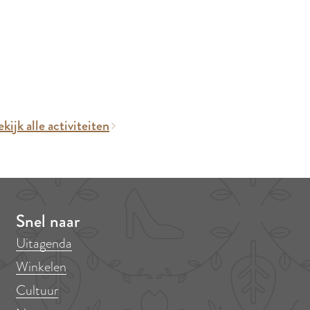
kijk alle activiteiten
Snel naar
Uitagenda
Winkelen
Cultuur