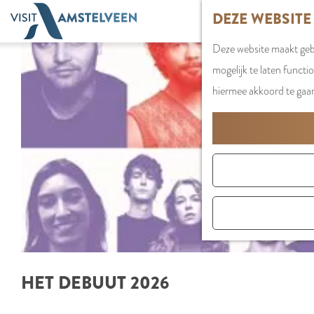
G
DEZE WEBSITE
a
Deze website maakt gebr
n
mogelijk te laten functi
a
hiermee akkoord te gaa
a
r
d
e
h
o
m
e
p
HET DEBUUT 2026
a
g