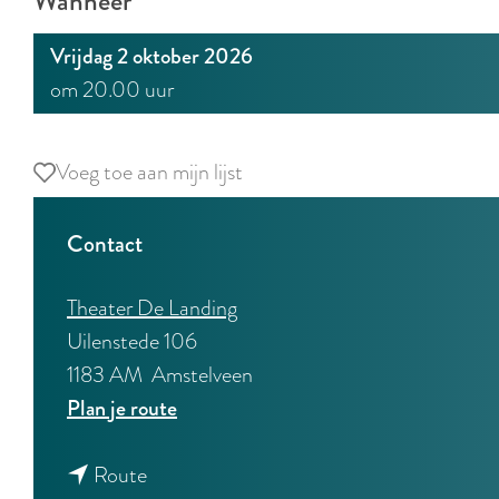
Wanneer
Vrijdag 2 oktober 2026
om 20.00 uur
Voeg toe aan mijn lijst
Voeg toe aan mijn lijst
Contact
Theater De Landing
Uilenstede 106
1183 AM
Amstelveen
n
Plan je route
a
n
a
Route