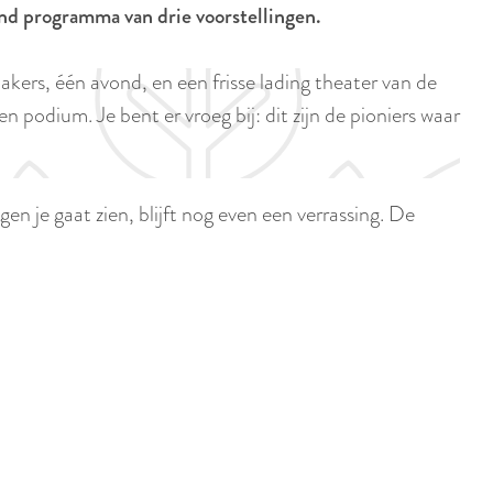
p
end programma van drie voorstellingen.
i
a
d
g
kers, één avond, en een frisse lading theater van de
i
e
 podium. Je bent er vroeg bij: dit zijn de pioniers waar
g
e
t
en je gaat zien, blijft nog even een verrassing. De
a
a
l
:
N
e
d
e