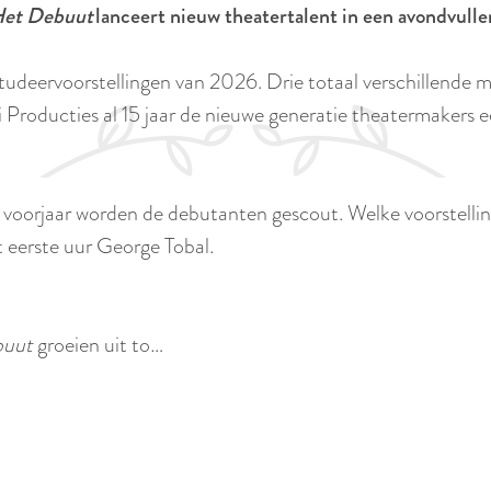
et Debuut
lanceert nieuw theatertalent in een avondvull
udeervoorstellingen van 2026. Drie totaal verschillende ma
 Producties al 15 jaar de nieuwe generatie theatermakers een
t voorjaar worden de debutanten gescout. Welke voorstelling
 eerste uur George Tobal.
buut
groeien uit to…