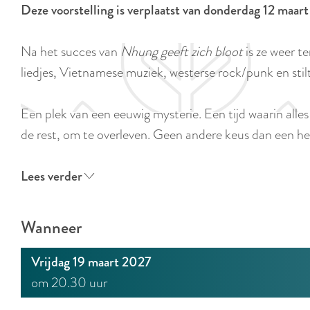
Deze voorstelling is verplaatst van donderdag 12 maa
e
Na het succes van
Nhung geeft zich bloot
is ze weer t
liedjes, Vietnamese muziek, westerse rock/punk en sti
Een plek van een eeuwig mysterie. Een tijd waarin alle
de rest, om te overleven. Geen andere keus dan een he
Lees verder
Wanneer
Vrijdag 19 maart 2027
om 20.30 uur