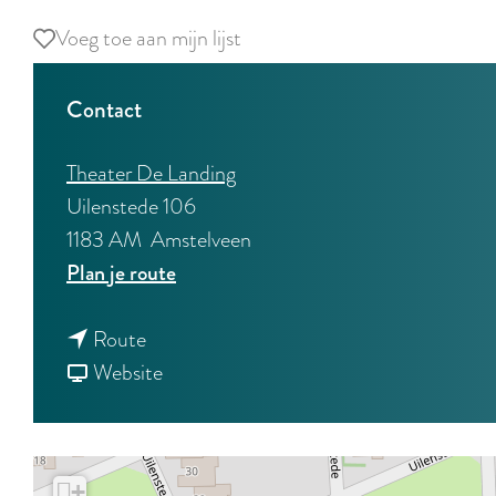
Voeg toe aan mijn lijst
Voeg toe aan mijn lijst
Contact
Theater De Landing
Uilenstede 106
1183 AM
Amstelveen
n
Plan je route
a
n
a
Route
a
v
r
Website
a
a
N
r
n
h
N
N
u
+