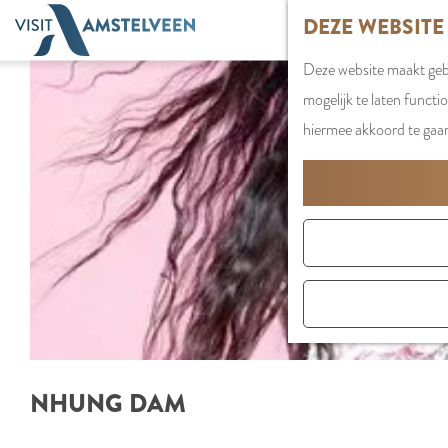
G
DEZE WEBSITE
a
Deze website maakt gebr
n
mogelijk te laten functi
a
hiermee akkoord te gaa
a
r
d
e
h
o
m
e
p
NHUNG DAM
a
g