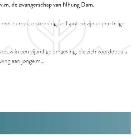
p
g i.v.m. de zwangerschap van Nhung Dam.
i
a
d
g
 met humor, ontroering, zelfspot en zijn er prachtige
i
e
g
e
rouw in een vijandige omgeving, die zich voordoet als
t
uwing aan jonge m…
a
a
l
:
N
e
d
e