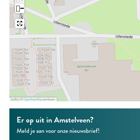
h
h
n
−
u
u
g
n
n
D
g
g
a
D
D
m
a
a
m
m
Leaflet
|
©
OpenStreetMap
contributors
Er op uit in Amstelveen?
Meld je aan voor onze nieuwsbrief!